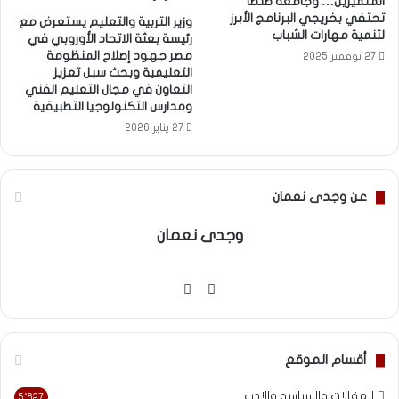
المتميزين… وجامعة طنطا
تحتفي بخريجي البرنامج الأبرز
وزير التربية والتعليم يستعرض مع
لتنمية مهارات الشباب
رئيسة بعثة الاتحاد الأوروبي في
مصر جهود إصلاح المنظومة
27 نوفمبر 2025
التعليمية وبحث سبل تعزيز
التعاون في مجال التعليم الفني
ومدارس التكنولوجيا التطبيقية
27 يناير 2026
عن وجدى نعمان
وجدى نعمان
موقع
فيسبوك
الويب
أقسام الموقع
المقالات والسياسه والادب
5٬627