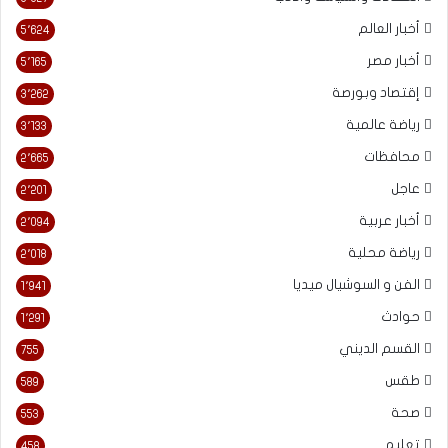
أخبار العالم
5٬624
أخبار مصر
5٬165
إقتصاد وبورصة
3٬262
رياضة عالمية
3٬133
محافظات
2٬665
عاجل
2٬201
أخبار عربية
2٬094
رياضة محلية
2٬018
الفن و السوشيال ميديا
1٬941
حوادث
1٬291
القسم الديني
755
طقس
589
صحة
553
تعليم
458