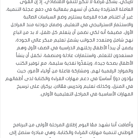
تاريخي، يشكّل فرصة لا تتكرر للنمو الاقتصادي، إذ إن القوى
العاملة المتزايدة يمكن أن تسهم بفعالية في دفع عجلة التنمية،
غير أن اغتنام هذه الفرصة يستلزم وضع السياسات الصائبة
والاستثمار الاستراتيجي في التعليم، وضمان جودته منذ المراحل
الأول، مضيفة أنه لكي نضمن أن يتعلم كل طفل، لا بد من اتباع
نهج شامل ومتعدد الجوانب يشمل تعليم مبكر عالي الجودة،
يضمن أن يبدأ الأطفال رحلتهم الدراسية في الصف الأول وهم
مستعدون للتعلم، واستثمارات عادلة ومنصفة، تكفل أن ينشأ
الأطفال بصحة جيدة، ويتغذّوا تغذية سليمة، مع توفير الكتب
والموارد الرقمية لهم، ومشاركة فاعلة من أولياء الأمور، حيث
يؤدون دورًا أساسيًا في دعم مهارات القراءة والكتابة لدى أطفالهم
في المنزل، وكذلك تعليم وتدريس فعّالان، يركزان على ترسيخ
المهارات الأساسية في المراحل التعليمية الأولى.
وأضافت أننا نشهد معًا اليوم إطلاق المرحلة الأولى من البرنامج
الوطني لتنمية مهارات القراءة والكتابة، وهي مبادرة ستصل إلى