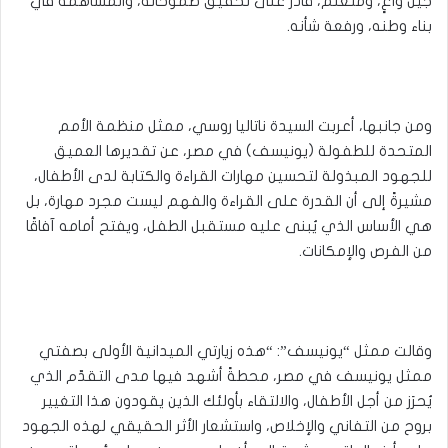
جيل واعٍ، ومتعلم، قادر على تحقيق طموحاته، والمساهمة في
بناء وطنه، ورفعة شأنه.
ومن جانبها، أعربت السيدة ناتاليا روسي، ممثل منظمة الأمم
المتحدة للطفولة (يونيسف) في مصر، عن تقديرها العميق
للجهود المبذولة لتحسين مهارات القراءة والكتابة لدى الأطفال،
مشيرةً إلى أن القدرة على القراءة والفهم ليست مجرد مهارة، بل
هي الأساس الذي يُبنى عليه مستقبل الطفل، ويفتح أمامه آفاقًا
من الفرص والإمكانات.
وقالت ممثل “يونيسف”: “هذه زيارتي الميدانية الأولى بصفتي
ممثل يونيسف في مصر، محطةً أشهد فيها مدى التقدّم الذي
يُحرَز من أجل الأطفال، والالتقاء بأولئك الذين يقودون هذا التغيير
بروح من التفاني والإخلاص، واستشعار الأثر الحقيقي لهذه الجهود