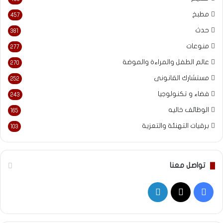
مطبخ
457
حدث
381
منوعات
277
عالم الطفل والمراءة والموضة
270
مستشارك القانونى
252
فضاء و تكنولوجيا
243
الوظائف خاليه
165
برقيات التهنئة والتعزية
103
تواصل معنا
‫X
فيسبوك
لينكدإن