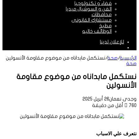
فضاء و تكنولوجيا
الفن و السوشيال ميديا
محافظات
مستشارك القانونى
مطبخ
الوظائف خاليه
للإعلان لدينا
الوضع
المظلم
الرئيسية
/
صحة
/
نستكمل مابداناه من موضوع مقاومة الأنسولين
صحة
نستكمل مابداناه من موضوع مقاومة
الأنسولين
وجدى نعمان
26 أبريل 2025
760
أقل من دقيقة
نتعرف علي الاسباب