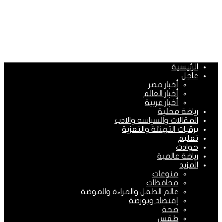
الرئيسية
عاجل
أخبار مصر
أخبار العالم
أخبار عربية
رياضة محلية
المقالات والسياسه والادب
برقيات التهنئة والتعزية
تعليم
حوادث
رياضة عالمية
المزيد
منوعات
محافظات
عالم الطفل والمراءة والموضة
إقتصاد وبورصة
صحة
طقس