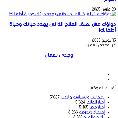
23 مارس 2025
دواؤك مش لعبة.. العلاج الذاتي يهدد حياتك وحياة
أطفالك!
15 يوليو 2025
عن وجدى نعمان
وجدى نعمان
موقع
الويب
فيسبوك
أقسام الموقع
المقالات والسياسه والادب
5٬627
أخبار العالم
5٬624
أخبار مصر
5٬165
إقتصاد وبورصة
3٬266
رياضة عالمية
3٬133