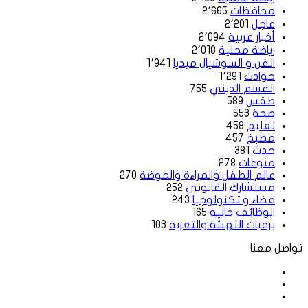
محافظات
2٬665
عاجل
2٬201
أخبار عربية
2٬094
رياضة محلية
2٬018
الفن و السوشيال ميديا
1٬941
حوادث
1٬291
القسم الديني
755
طقس
589
صحة
553
تعليم
458
مطبخ
457
حدث
381
منوعات
278
عالم الطفل والمراءة والموضة
270
مستشارك القانونى
252
فضاء و تكنولوجيا
243
الوظائف خاليه
165
برقيات التهنئة والتعزية
103
تواصل معنا
فيسبوك
‫X
لينكدإن