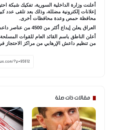
أعلنت وزارة الداخلية السورية، تفكيك شبكة احتي
إعلانات إلكترونية مضللة، وذلك بعد تلقى عدد ك
محافظة حمص وعدة محافظات أخرى.
العراق يعلن إيداع أكثر من 4500 من عناصر داعش القادمين من سوريا فى السجون
من تنظيم داعش الإرهابي من مراكز الاحتجاز في
مقالات ذات صلة