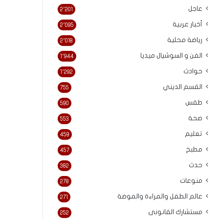
عاجل
2٬201
أخبار عربية
2٬095
رياضة محلية
2٬018
الفن و السوشيال ميديا
1٬944
حوادث
1٬292
القسم الديني
755
طقس
590
صحة
553
تعليم
459
مطبخ
457
حدث
382
منوعات
278
عالم الطفل والمراءة والموضة
271
مستشارك القانونى
252