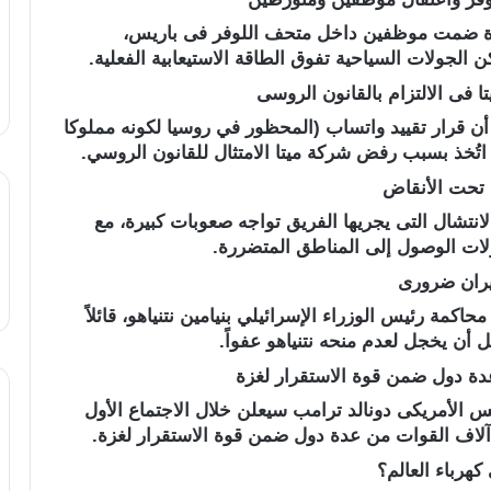
ة ضمت موظفين داخل متحف اللوفر فى باريس،
 الجولات السياحية تفوق الطاقة الاستيعابية الفعلية.
 فى الالتزام بالقانون الروسى
ن قرار تقييد واتساب (المحظور في روسيا لكونه مملوكا
تُخذ بسبب رفض شركة ميتا الامتثال للقانون الروسي.
انتشال التى يجريها الفريق تواجه صعوبات كبيرة، مع
ولات الوصول إلى المناطق المتضررة.
إيران ضرورى
كمة رئيس الوزراء الإسرائيلي بنيامين نتنياهو، قائلاً
 أن يخجل لعدم منحه نتنياهو عفواً.
دة دول ضمن قوة الاستقرار لغزة
 الأمريكى دونالد ترامب سيعلن خلال الاجتماع الأول
آلاف القوات من عدة دول ضمن قوة الاستقرار لغزة.
هرباء العالم؟