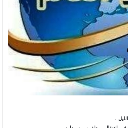
لليل:-
وفر واعتقال موظفين ومتورطين