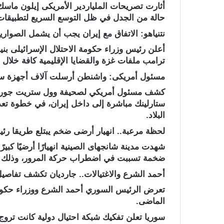
حالة من الجدل في ظل التوسع السريع لتطبيقات 
نتنياهو: الاتفاق مع إيران يجب أن يشمل الصواريخ 
أعلن رئيس وزراء حكومة الاحتلال الإسرائيلى بنيا
ترامب ملفات غزة والقضايا الإقليمية كافة خلال ا
مسئول أمريكى: واشنطن أرسلت آلاف أجهزة ستار
كشف مسئول أمريكي لصحيفة وول ستريت جورنال 
ستارلينك مباشرة إلى داخل إيران، في خطوة تعد ا
البلاد.
لحظة مرعبة.. انهيار أرضى ضخم يبتلع طريقا رئيس
شهدت مدينة شانجهاى الصينية انهيارًا أرضيًا كبي
ضخمة تسببت في اضطراب حركة المرور، وذلك خلال
أحمد الشرع والاغتيالات.. جارديان تكشف تفاصي
الماضى.
سوريا تعلن تفكيك شبكة احتيال دولية كانت تروج 