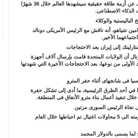
أثارت تصريحات الملياردير الأمريكى إيلون ماسك عن أزمة طاقة حقيقية سيشهدها العالم خلال 36 شهرًا
الذكاء الاصطناعى.
الباليستية والوكلاء
مين نتنياهو، أنه ناقش مع الرئيس الأمريكى دونالد
جتماعهما الأخير.
لينك إلى إيران بعد الاحتجاجات
أن الولايات المتحدة قامت بإرسال آلاف أجهزة
لأولى من نوعها، بعد الاحتجاجات الأخيرة التي شهدتها
يا فى شانجهاى أثناء حفر المترو
رًا في أحد الطرق الرئيسية، ما أدى إلى تشكل حفرة
 تنفيذ أعمال بناء مترو الأنفاق فى المنطقة.
ل نجاة الرئيس السورى مرتين
تعرض الرئيس السوري أحمد الشرع ووزراء حكومته الى 5 محاولات اغتيال تم احباطها خلال العام
لما يسمى بالدولار المجمد