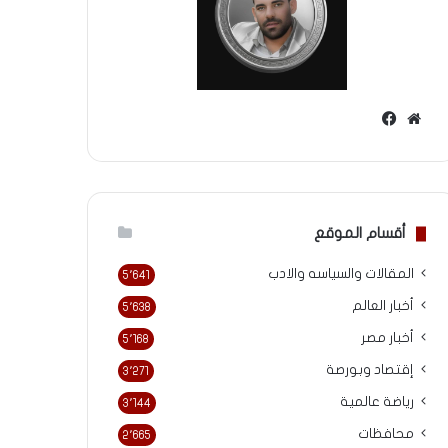
موقع
فيسبوك
الويب
أقسام الموقع
المقالات والسياسه والادب
5٬641
أخبار العالم
5٬638
أخبار مصر
5٬168
إقتصاد وبورصة
3٬271
رياضة عالمية
3٬144
محافظات
2٬665