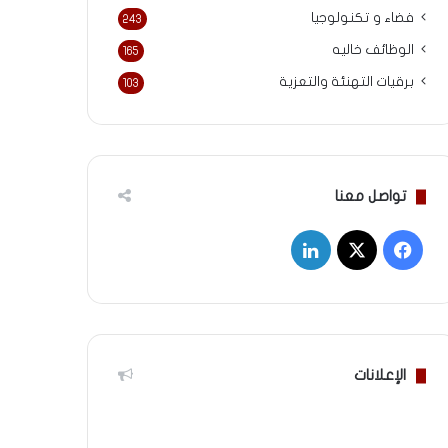
فضاء و تكنولوجيا
243
الوظائف خاليه
165
برقيات التهنئة والتعزية
103
تواصل معنا
‫X
فيسبوك
لينكدإن
الإعلانات