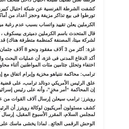
كشفت الشرطة الفرنسية عن شبكة احتيال كبير
تورطوا فى بيع تذاكر مزيفة وحجز أعداد من أماكن
الكرملين يعلن تقييد واتساب بسبب عدم رغبة ميتا
قال المتحدث باسم الكرملين دميترى بيسكوف ، أ
لشركة ميتا، المصنفة كمنظمة متطرفة هناك) قد ا
غزة: أكثر من 3 آلاف مفقود ونحو 8 آلاف جثمان تحت الأنقاض
أكد الدفاع المدنى فى غزة، أن عمليات البحث وال
اختفاء وتحلل جثامين مئات المواطنين أثناء محا
ترامب: محاكمة نتنياهو مخزية وإبرام اتفاق مع 
علق الرئيس الأمريكي دونالد ترامب، على قضية محا
إن المحاكمة “أمر مخزٍ”، وأنه على رئيس إسرائيل
رويترز: ترامب سيعلن إرسال آلاف القوات من ع
كشف مسئولون أمريكيون لوكالة رويترز أن الرئيس
لمجلس السلام، المقرر الأسبوع المقبل، إرسال 
الوحش الرقمى الجائع.. لماذا يخشى ماسك على ك