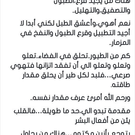
هناك من يجيد قرع،الطبول
والتصفيق،والتهليل..
نعم أهوي،وأعشق الطبل لكني أبدا لا
أجيد التطبيل وقرع الطبول والنفخ في
المزمار..
كم من الطيور..تحلق في الفضاء..تعلو
وتعلو وتعلو الي أن تفقد اتزانها فتهوي
صرعي…فلبد لكل طير أن يحلق مقدار
طاقته.
ورحم الله أمرئ عرف مقدار نفسه..
مقدمة تبدو الي،حد ما طويلة…فالقلب
يئن من أفعال البشر
يتوجع بأنين مكتوم…هناك من يحاول