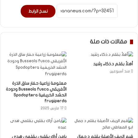
نسخ الرابط
مقالات ذات صلة
أهلاً بقلم د.ذكاء رشيد
منذ أسبوعين
معلومة زراعية حفار ساق الذرة
الأفريقي Busseola fusca ودودة
الحشد الخريفية Spodoptera
frugiperda
17 مارس 2025
قيم الريف الأصيلة بقلم د جمال
يامن أراك بقلبي بقلمي هدى