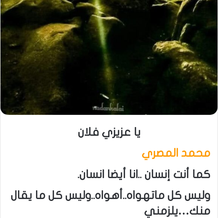
يا عزيزي فلان
محمد المصري
كما أنت إنسان ..انا أيضا انسان.
وليس كل ماتهواه..أهواه..وليس كل ما يقال
منك…يلزمني