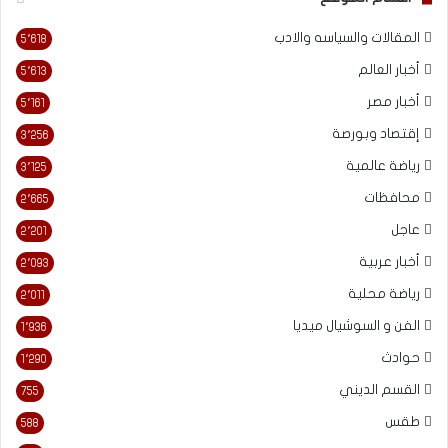
المقالات والسياسه والادب
5٬618
أخبار العالم
5٬613
أخبار مصر
5٬161
إقتصاد وبورصة
3٬256
رياضة عالمية
3٬125
محافظات
2٬665
عاجل
2٬201
أخبار عربية
2٬093
رياضة محلية
2٬011
الفن و السوشيال ميديا
1٬936
حوادث
1٬290
القسم الديني
755
طقس
588