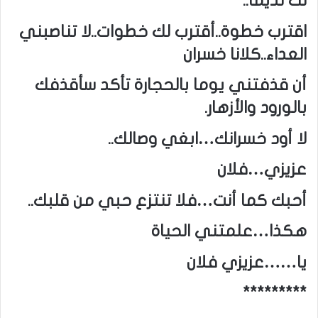
لك نديما..
اقترب خطوة..أقترب لك خطوات..لا تناصبني
العداء..كلانا خسران
أن قذفتني يوما بالحجارة تأكد سأقذفك
بالورود والأزهار.
لا أود خسرانك…ابغي وصالك..
عزيزي…فلان
أحبك كما أنت…فلا تنتزع حبي من قلبك..
هكذا…علمتني الحياة
يا……عزيزي فلان
*********