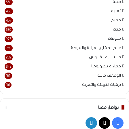
صحة
552
تعليم
458
مطبخ
457
حدث
380
منوعات
277
عالم الطفل والمراءة والموضة
269
مستشارك القانونى
252
فضاء و تكنولوجيا
243
الوظائف خاليه
165
برقيات التهنئة والتعزية
101
تواصل معنا
‫X
فيسبوك
لينكدإن