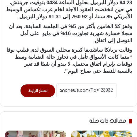
94.23 دولار للبرميل بحلول الساعة 0434 بتوقيت جرينتش،
في حين انخفضت العقود الآجلة لخام غرب ​تكساس الوسيط
الأمريكي 85 سنتا، أو 0.92%، إلى 91.31 دولار للبرميل.
وقفز كلا الخامين بأكثر من 5% في الجلسة السابقة، ​بعد أن
سجلا خسارة شهرية تجاوزت 16% في مايو على أمل
⁠التوصل إلى اتفاق.
وقالت بريانكا ساشديفا كبيرة محللي السوق لدى فيليب نوفا
“بينما كانت الأسواق تأمل في تجاوز ​حالة الضبابية وسط
توقعات بإبرام اتفاق محتمل، لا يبدو أن شيئا قد تغير
بالنسبة للنفط حتى صباح ​اليوم”.
نسخ الرابط
مقالات ذات صلة