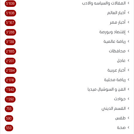
المقالات والسياسه والادب
5٬639
أخبار العالم
5٬636
أخبار مصر
5٬167
إقتصاد وبورصة
3٬266
رياضة عالمية
3٬139
محافظات
2٬665
عاجل
2٬201
أخبار عربية
2٬094
رياضة محلية
2٬018
الفن و السوشيال ميديا
1٬942
حوادث
1٬292
القسم الديني
755
طقس
590
صحة
553