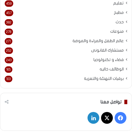
تعليم
459
مطبخ
457
حدث
382
منوعات
278
عالم الطفل والمراءة والموضة
271
مستشارك القانونى
252
فضاء و تكنولوجيا
243
الوظائف خاليه
165
برقيات التهنئة والتعزية
103
تواصل معنا
‫X
فيسبوك
لينكدإن