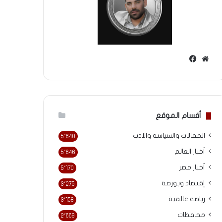
موقع
فيسبوك
الويب
أقسام الموقع
المقالات والسياسه والادب
5٬648
أخبار العالم
5٬646
أخبار مصر
5٬170
إقتصاد وبورصة
3٬275
رياضة عالمية
3٬158
محافظات
2٬669