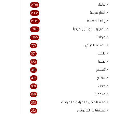
عاجل
2٬201
أخبار عربية
2٬102
رياضة محلية
2٬020
الفن و السوشيال ميديا
1٬946
حوادث
1٬295
القسم الديني
755
طقس
591
صحة
553
تعليم
461
مطبخ
457
حدث
383
منوعات
279
عالم الطفل والمراءة والموضة
272
مستشارك القانونى
252