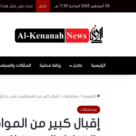
09 أغسطس 2026 الساعة 11:39 ص
حدث في مثل هذا اليوم 9
عاجل
الرئيسية
عاجل
رياضة محلية
المقالات والسياس
الرئيسية
/
محافظات
/
إقبال كبير من المواطنين على حدائق 
محافظات
إقبال كبير من المو