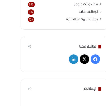
فضاء و تكنولوجيا
243
الوظائف خاليه
165
برقيات التهنئة والتعزية
103
تواصل معنا
‫X
فيسبوك
لينكدإن
الإعلانات