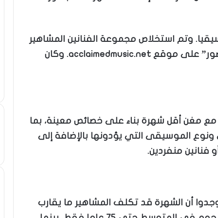
مسيرة حياة 648 فنانا موسيقيا. وتم استخلاص مجموعة الفنانين المشاهير
من قائمة “أعظم 2000 فنان على مر العصور” على موقع acclaimedmusic.net. وكان
مع مغن أقل شهرة بناء على خصائص معينة، بما
ونوع الموسيقى التي يؤدونها بالإضافة إلى
 فنانين منفردين.
جدوا أن الشهرة قد تكلف المشاهير ما يقارب
خمس سنوات من أعمارهم، حيث يعيش النجوم في المتوسط حتى 75 عاما فقط، بينما