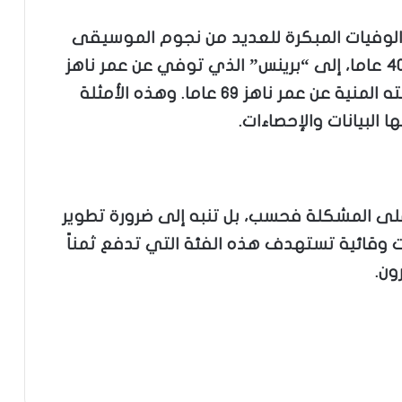
الوفيات المبكرة للعديد من نجوم الموسيقى
العالميين، من جون لينون الذي رحل بعمر 40 عاما، إلى “برينس” الذي توفي عن عمر ناهز
57 عاما، وصولا إلى ديفيد بوي الذي وافته المنية عن عمر ناهز 69 عاما. وهذه الأمثلة
البيانات والإحصاءات.
لى المشكلة فحسب، بل تنبه إلى ضرورة تطوير
 وقائية تستهدف هذه الفئة التي تدفع ثمناً
ون.