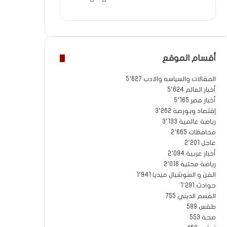
الويب
أقسام الموقع
المقالات والسياسه والادب
5٬627
أخبار العالم
5٬624
أخبار مصر
5٬165
إقتصاد وبورصة
3٬262
رياضة عالمية
3٬133
محافظات
2٬665
عاجل
2٬201
أخبار عربية
2٬094
رياضة محلية
2٬018
الفن و السوشيال ميديا
1٬941
حوادث
1٬291
القسم الديني
755
طقس
589
صحة
553