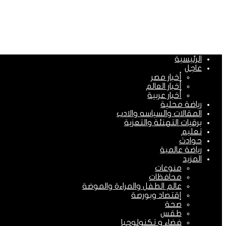
الرئيسية
عاجل
أخبار مصر
أخبار العالم
أخبار عربية
رياضة محلية
المقالات والسياسه والادب
برقيات التهنئة والتعزية
تعليم
حوادث
رياضة عالمية
المزيد
منوعات
محافظات
عالم الطفل والمراءة والموضة
إقتصاد وبورصة
صحة
طقس
فضاء و تكنولوجيا