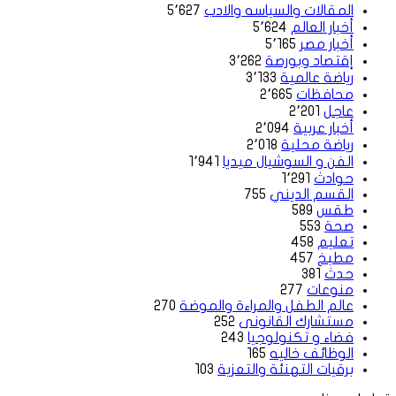
المقالات والسياسه والادب
5٬627
أخبار العالم
5٬624
أخبار مصر
5٬165
إقتصاد وبورصة
3٬262
رياضة عالمية
3٬133
محافظات
2٬665
عاجل
2٬201
أخبار عربية
2٬094
رياضة محلية
2٬018
الفن و السوشيال ميديا
1٬941
حوادث
1٬291
القسم الديني
755
طقس
589
صحة
553
تعليم
458
مطبخ
457
حدث
381
منوعات
277
عالم الطفل والمراءة والموضة
270
مستشارك القانونى
252
فضاء و تكنولوجيا
243
الوظائف خاليه
165
برقيات التهنئة والتعزية
103