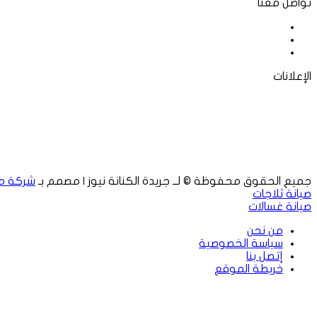
تواصل معنا
فيسبوك
‫X
لينكدإن
الإعلانات
جميع الحقوق محفوظة © لــ جريدة الكنانة نيوز | مصمم بـ
شركة م
صيانة ثلاجات
صيانة غسالات
من نحن
سياسة الخصوصية
إتصل بنا
خريطة الموقع