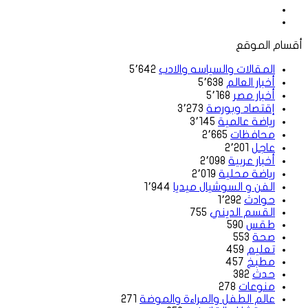
موقع
الويب
فيسبوك
أقسام الموقع
المقالات والسياسه والادب
5٬642
أخبار العالم
5٬638
أخبار مصر
5٬168
إقتصاد وبورصة
3٬273
رياضة عالمية
3٬145
محافظات
2٬665
عاجل
2٬201
أخبار عربية
2٬098
رياضة محلية
2٬019
الفن و السوشيال ميديا
1٬944
حوادث
1٬292
القسم الديني
755
طقس
590
صحة
553
تعليم
459
مطبخ
457
حدث
382
منوعات
278
عالم الطفل والمراءة والموضة
271