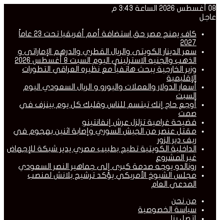
08 أغسطس 2026 الساعة 3:43 م
عاجل
كاف يمنح مصر حق استضافة أمم أفريقيا تحت 23 عاماً
2027
سعر الدينار الكويتى والريال القطري والدرهم الإماراتى و
الذهب والجنيه الاسترليني اليوم السبت 8 أغسطس 2026
وزير الخارجية يبحث هاتفياً مع نظيره العراقي التطورات
الإقليمية
أسعار الدولار والعملات واليورو و الريال السعودي اليوم
السبت
أوجع حاج إنك تبتسم للناس وقلبك كل يوم بينزف في
صمت
فضيحة غرامية تزلزل عرش إنفانتينو
مقتل عنصر من الجيش السوري وإصابة اثنين بهجوم في
ريف دير الزور
الداخلية الكويتية تطيح بطبيب مصري يدير شبكة للإجهاض
غير المشروع
رونالدو يوجه صدمة كبرى إلى جماهير النصر السعودي
مجلس الشيوخ الأمريكي يؤكد ترشيح بلانش لمنصب
المدعي العام
من نحن
سياسة الخصوصية
إتصل بنا