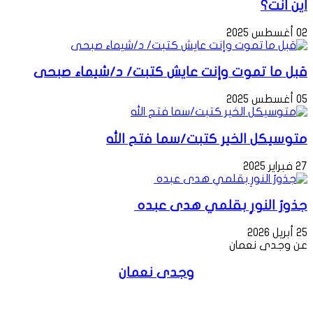
أين أنت؟
02 أغسطس 2025
قبل ما تموت وإنت عايش كتبت/ د/شيماء صبحى
05 أغسطس 2025
متوسيكل الخير كتبت/سما فتح الله
27 فبراير 2025
جذورُ النورِ بقلمي هدى عبده
25 أبريل 2026
عن وجدى نعمان
وجدى نعمان