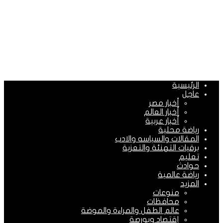
الرئيسية
عاجل
أخبار مصر
أخبار العالم
أخبار عربية
رياضة محلية
المقالات والسياسه والادب
برقيات التهنئة والتعزية
تعليم
حوادث
رياضة عالمية
المزيد
منوعات
محافظات
عالم الطفل والمراءة والموضة
إقتصاد وبورصة