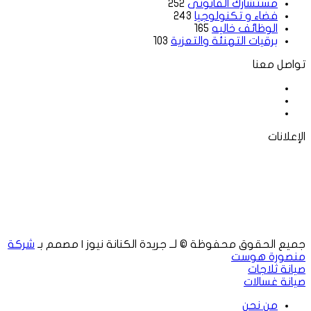
مستشارك القانونى
252
فضاء و تكنولوجيا
243
الوظائف خاليه
165
برقيات التهنئة والتعزية
103
تواصل معنا
فيسبوك
‫X
لينكدإن
الإعلانات
جميع الحقوق محفوظة © لــ جريدة الكنانة نيوز | مصمم بـ
شركة
منصورة هوست
صيانة ثلاجات
صيانة غسالات
من نحن