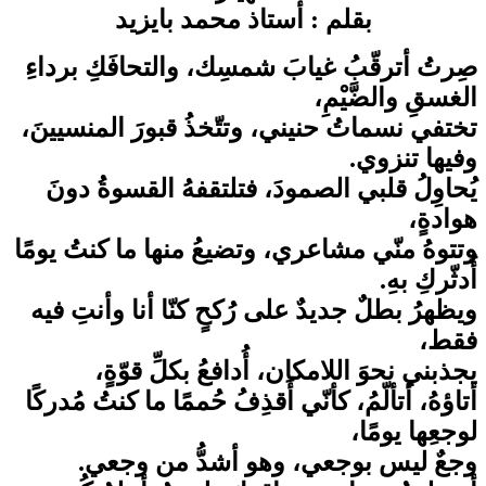
بقلم : أستاذ محمد بايزيد
صِرتُ أترقّبُ غيابَ شمسِك، والتحافَكِ برداءِ
الغسقِ والضَّيْمِ،
تختفي نسماتُ حنيني، وتتّخذُ قبورَ المنسيينَ،
وفيها تنزوي.
يُحاوِلُ قلبي الصمودَ، فتلتقفهُ القسوةُ دونَ
هوادةٍ،
وتتوهُ منّي مشاعري، وتضيعُ منها ما كنتُ يومًا
أُدثّركِ بهِ.
ويظهرُ بطلٌ جديدٌ على رُكحٍ كنّا أنا وأنتِ فيه
فقط،
يجذبني نحوَ اللامكان، أُدافعُ بكلِّ قوّةٍ،
أتاؤهُ، أتألّمُ، كأنّي أَقذِفُ حُممًا ما كنتُ مُدركًا
لوجعِها يومًا،
وجعٌ ليس بوجعي، وهو أشدُّ من وجعي.