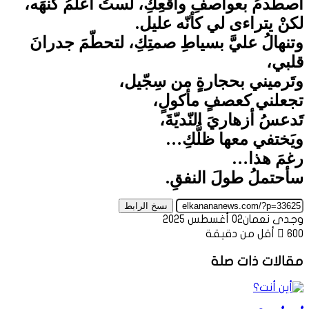
أصطدمُ بعواصفِ واقعِكِ، لستُ أعلمُ كُنهَه،
لكنْ يتراءى لي كأنّه عليل.
وتنهالُ عليَّ بسياطِ صمتِكِ، لتحطّمَ جدرانَ
قلبي،
وتَرميني بحجارةٍ من سِجّيل،
تجعلني كعصفٍ مأكولٍ،
تَدعسُ أزهاريَ النّديّةَ،
ويَختفي معها ظلُّكِ…
رغمَ هذا…
سأحتملُ طولَ النفقِ.
نسخ الرابط
وجدى نعمان
02 أغسطس 2025
600
أقل من دقيقة
مقالات ذات صلة