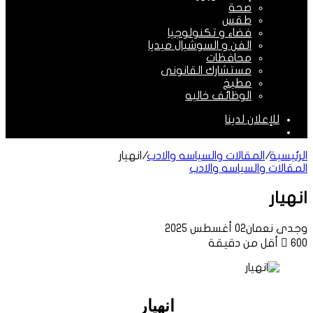
صحة
طقس
فضاء و تكنولوجيا
الفن و السوشيال ميديا
محافظات
مستشارك القانونى
مطبخ
الوظائف خاليه
للإعلان لدينا
الوضع
المظلم
الرئيسية
/
المقالات والسياسه والادب
/
انهيار
المقالات والسياسه والادب
انهيار
وجدى نعمان
02 أغسطس 2025
600
أقل من دقيقة
انهيار