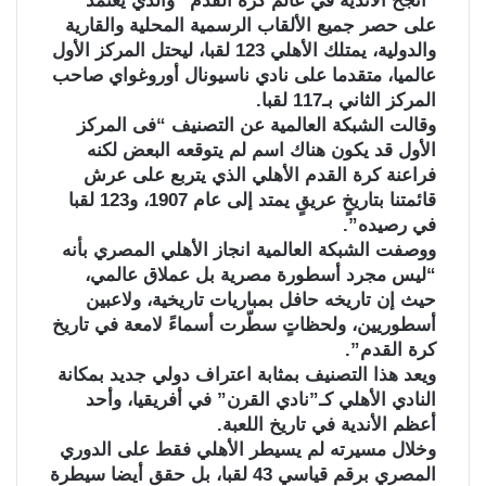
“أنجح الأندية في عالم كرة القدم” والذي يعتمد
على حصر جميع الألقاب الرسمية المحلية والقارية
والدولية، يمتلك الأهلي 123 لقبا، ليحتل المركز الأول
عالميا، متقدما على نادي ناسيونال أوروغواي صاحب
المركز الثاني بـ117 لقبا.
وقالت الشبكة العالمية عن التصنيف “فى المركز
الأول قد يكون هناك اسم لم يتوقعه البعض لكنه
فراعنة كرة القدم الأهلي الذي يتربع على عرش
قائمتنا بتاريخٍ عريقٍ يمتد إلى عام 1907، و123 لقبا
في رصيده”.
ووصفت الشبكة العالمية انجاز الأهلي المصري بأنه
“ليس مجرد أسطورة مصرية بل عملاق عالمي،
حيث إن تاريخه حافل بمباريات تاريخية، ولاعبين
أسطوريين، ولحظاتٍ سطّرت أسماءً لامعة في تاريخ
كرة القدم”.
ويعد هذا التصنيف بمثابة اعتراف دولي جديد بمكانة
النادي الأهلي كـ”نادي القرن” في أفريقيا، وأحد
أعظم الأندية في تاريخ اللعبة.
وخلال مسيرته لم يسيطر الأهلي فقط على الدوري
المصري برقم قياسي 43 لقبا، بل حقق أيضا سيطرة