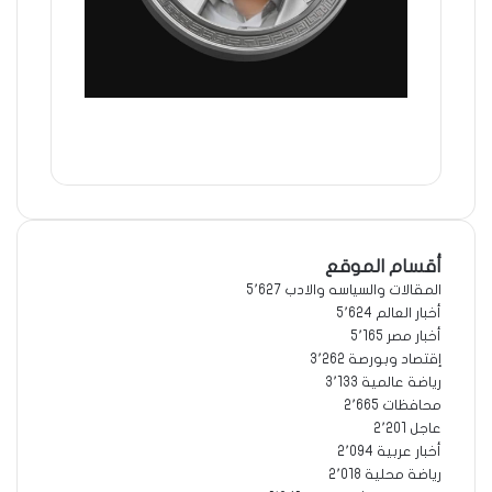
موقع
الويب
فيسبوك
أقسام الموقع
المقالات والسياسه والادب
5٬627
أخبار العالم
5٬624
أخبار مصر
5٬165
إقتصاد وبورصة
3٬262
رياضة عالمية
3٬133
محافظات
2٬665
عاجل
2٬201
أخبار عربية
2٬094
رياضة محلية
2٬018