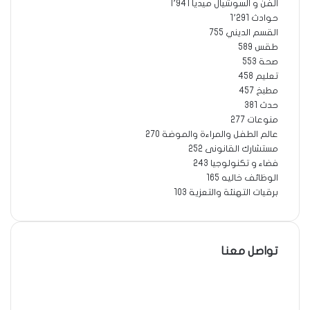
الفن و السوشيال ميديا
1٬941
حوادث
1٬291
القسم الديني
755
طقس
589
صحة
553
تعليم
458
مطبخ
457
حدث
381
منوعات
277
عالم الطفل والمراءة والموضة
270
مستشارك القانونى
252
فضاء و تكنولوجيا
243
الوظائف خاليه
165
برقيات التهنئة والتعزية
103
تواصل معنا
فيسبوك
‫X
لينكدإن