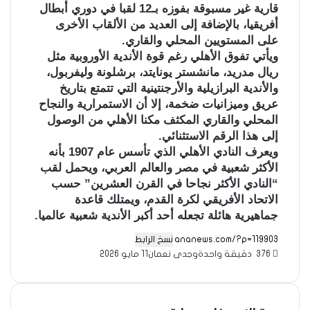
قارية غير مسبوقة بفوزه بـ12 لقبا في دوري أبطال
أفريقيا، بالإضافة إلى العديد من الألقاب الأخرى
على المستويين المحلي والقاري.
ويأتي تفوق الأهلي رغم قوة الأندية الأوروبية مثل
ريال مدريد، مانشستر يونايتد، برشلونة وليفربول،
والأندية البرازيلية والأرجنتينية التي تتمتع بتاريخ
عريق وميزانيات ضخمة، إلا أن الاستمرارية والنجاح
المحلي والقاري المكثف مكنا الأهلي من الوصول
إلى هذا الرقم الاستثنائي.
ويعرف النادي الأهلي الذي تأسس عام 1907 بأنه
الأكثر شعبية في مصر والعالم العربي، ويحمل لقب
“النادي الأكثر نجاحا في القرن العشرين” حسب
الاتحاد الأفريقي لكرة القدم، ويمتلك قاعدة
جماهيرية هائلة تجعله أحد أكبر الأندية شعبية عالميا.
نسخ الرابط
376
دقيقة واحدة
وجدى نعمان
11 مايو 2026