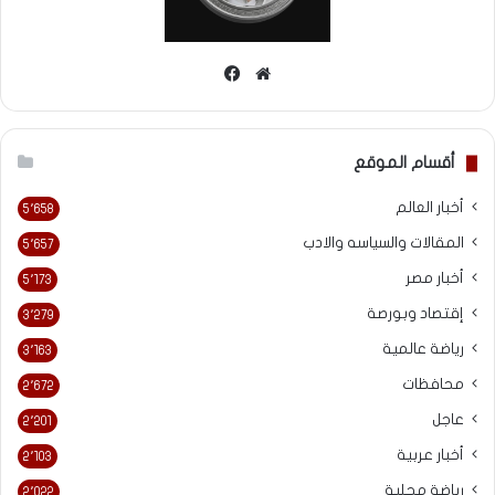
موقع
فيسبوك
الويب
أقسام الموقع
أخبار العالم
5٬658
المقالات والسياسه والادب
5٬657
أخبار مصر
5٬173
إقتصاد وبورصة
3٬279
رياضة عالمية
3٬163
محافظات
2٬672
عاجل
2٬201
أخبار عربية
2٬103
رياضة محلية
2٬022