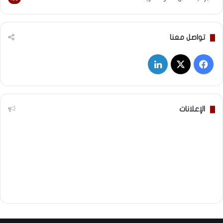
تواصل معنا
‫X
فيسبوك
لينكدإن
الإعلانات