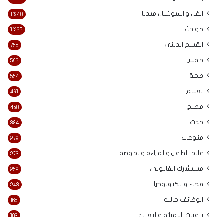
الفن و السوشيال ميديا
1٬948
حوادث
1٬295
القسم الديني
755
طقس
592
صحة
554
تعليم
461
مطبخ
458
حدث
384
منوعات
279
عالم الطفل والمراءة والموضة
273
مستشارك القانونى
252
فضاء و تكنولوجيا
243
الوظائف خاليه
165
برقيات التهنئة والتعزية
103