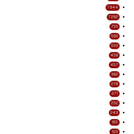
1٬944
1٬292
755
590
553
459
457
382
278
271
252
243
165
103