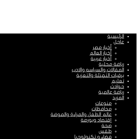
الرئيسية
عاجل
أخبار مصر
أخبار العالم
أخبار عربية
رياضة محلية
المقالات والسياسه والادب
برقيات التهنئة والتعزية
تعليم
حوادث
رياضة عالمية
المزيد
منوعات
محافظات
عالم الطفل والمراءة والموضة
إقتصاد وبورصة
صحة
طقس
فضاء و تكنولوجيا