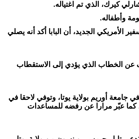
شارلي كيرك، الذي تم اغتياله.
مة وأطفاله.
ير الأمريكي الجديد، أن البابا أكد أنه يصلي
ف عن الخطاب الذي يؤدي إلى الاستقطاب
 عاما، في 10 سبتمبر، أثناء إلقائه خطابا في جامعة أوريم بولاية يوتا، وتوفي لاحقا في
 كما عبّر مرارا عن رفضه للمساعدات
قبض على المشتبه به في تنفيذ الجريمة، وهو شاب يبلغ من العمر 22 عاما يُدعى تايلر جيمس روبنسون من ولاية يوتا،