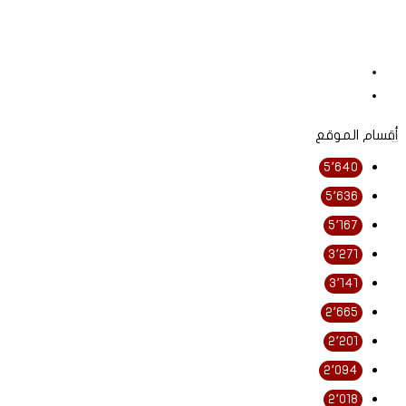
أقسام الموقع
5٬640
5٬636
5٬167
3٬271
3٬141
2٬665
2٬201
2٬094
2٬018