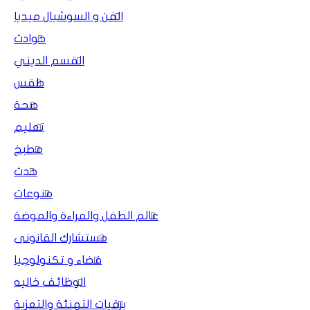
الفن و السوشيال ميديا
حوادث
القسم الديني
طقس
صحة
تعليم
مطبخ
حدث
منوعات
عالم الطفل والمراءة والموضة
مستشارك القانونى
فضاء و تكنولوجيا
الوظائف خاليه
برقيات التهنئة والتعزية