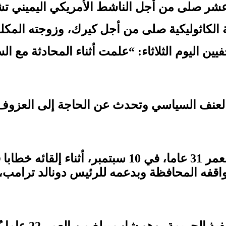
لرابع عشر صلى من أجل الناشط الأمريكي اليميني ت
الكاثوليكية صلى من أجل كيرك، وزوجته المكلو
 اليوم الثلاثاء: “علمت أثناء المحادثة مع السف
ء العنف السياسي وتحدث عن الحاجة إلى العزو
وتم إطلاق النار على تشارلي كيرك البالغ من العمر 31
اقفه المحافظة وبدعمه للرئيس دونالد ترامب،
وألقت السلطات ال