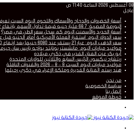
08 أغسطس 2026 الساعة 11:40 ص
عاجل
أسعار الخضروات والدجاج والأسماك واللحوم اليوم السبت تعر
البورصة المصرية: 68.7 مليار جنيه قيمة تداول الأسهم بارتفاع 24.2% خلال أسبوع
أسعار الحديد والأسمنت اليوم كم سجل سعر الطن في مصر؟
سعر الدولار اليوم: استقرار العملة الأمريكية أمام الجنيه قبل 
سعر الذهب اليوم: عيار 21 يستقر عند 6080 جنيها بعد ارتفاع 100 جنيه
مواعيد مباريات اليوم: مانشستر يونايتد يواجه باريس سان جيرم
أبو بكر عزت الفنان القدير في ذكري ميلاده
ريتشارد نيكسون الرئيس السابع والثلاثين للولايات المتحدة
مواعيد مباريات اليوم السبت 8 – 8 – 2026 والقنوات الناقلة
هند رستم الفنانة القديرة وملكة الإغراء في ذكري رحيلها
من نحن
سياسة الخصوصية
إتصل بنا
خريطة الموقع
القائمة
بحث
عن