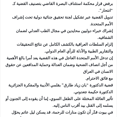
برفض قرار محكمة استئناف البصرة القاضي بتصنيف القضية كـ
“انتحار”.
تدويل القضية عبر تشكيل لجنة تحقيق جنائية دولية تحت إشراف
الأمم المتحدة.
إشراك خبراء دوليين محايدين في مجال الطب العدلي لضمان
الشفافيه.
إلزام السلطات العراقية بالكشف الكامل عن نتائج التحقيقات
والتقارير الطبية والأدلة للرأي العام الدولي.
إن تدخل الأمم المتحدة العاجل في هذه القضية يعد أمرا بالغ الأهمية
من أجل انصاف الضحية وضمان العدالة وحماية المدافعين عن حقوق
الانسان في العراق
مع فائق الاحترام.
قضية الدكتورة “بان زياد طارق” بقلمي الأديبة والمفكرة الجزائرية
الدكتورة حكيمة جعدوني.
تأثير العائلة المختلة على الطفل السوي، إما أن يقوده إلى الجنون أو
يسلمه إلى القتل بيد أقرب الناس إليه.
في بيوت قدّر أن تكون منارات للرحمة، قد يسكن ليل عاتم يحوّل