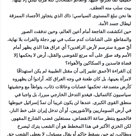
بيت سلب منه العطف.
ها نحن نبلغ المستوى السياسي؛ ذاك الذي يتجاوز الأجساد الممزقة
ليطال جسد الأمة.
حين انكشفت الفاجعة أمام أعين العالم، وحين تدفقت الصور
والمقاطع على الشاشات كدم سكب في نهر دجلة والفرات بلا نهاية،
أيّ صورة سترسم لأرض الرافدين؟ أي عراق هذا الذي يظهر أمام
الأمم وقد صوّر على أنه مرتع للفوضى والقتل، أرض لا يحكمها إلا
قضاة فاسدين و السكاكين والأهواء؟
إن القراءة الأعمق تشير إلى أن مقتل الطبيبة لم يكن استهدافًا
لامرأة بعينها، بل كان طعنة في وجه العراق كله. أرادوا أن يظهروه
كأرض متصدعة، تحكمها عصابات وعائلات ذئاب، يتواطأ مع وحشيتها
سياسيون كالتماثيل، فيغدو التدخل الخارجي مبررا، بل واجبا في
منطق القوى الكبرى. عندها لن يكون غريبا أن تمدّ إسرائيل خيوطها
في أرض السوماريين والآشوريين، أو أن تدخل إيران على خط النار،
فالجميع ينتظر ساعة الانقضاض، مستغلين غضب الشارع المقهور.
لكن الخزي الأكبر في هذا المخطط هو أن الشعب يترك ليصرخ
ويطالب، ثم حين يسقط حاكم أو يقال مسؤول، لا يعطى الشعب حق