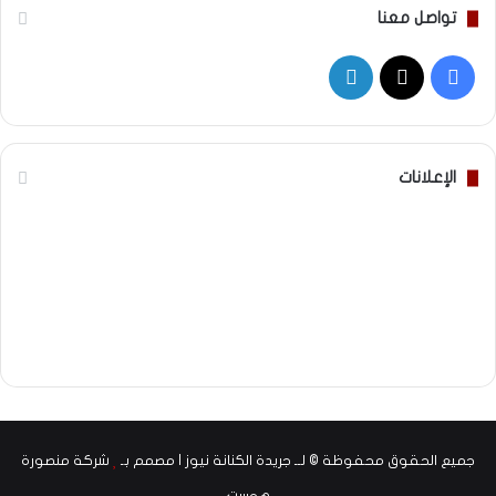
تواصل معنا
‫X
فيسبوك
لينكدإن
الإعلانات
جميع الحقوق محفوظة © لــ جريدة الكنانة نيوز | مصمم بـ
شركة منصورة