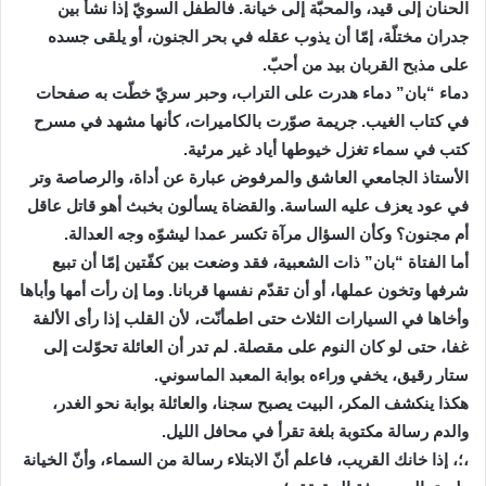
الحنان إلى قيد، والمحبّة إلى خيانة. فالطفل السويّ إذا نشأ بين
جدران مختلّة، إمّا أن يذوب عقله في بحر الجنون، أو يلقى جسده
على مذبح القربان بيد من أحبّ.
دماء “بان” دماء هدرت على التراب، وحبر سريّ خطّت به صفحات
في كتاب الغيب. جريمة صوّرت بالكاميرات، كأنها مشهد في مسرح
كتب في سماء تغزل خيوطها أياد غير مرئية.
الأستاذ الجامعي العاشق والمرفوض عبارة عن أداة، والرصاصة وتر
في عود يعزف عليه الساسة. والقضاة يسألون بخبث أهو قاتل عاقل
أم مجنون؟ وكأن السؤال مرآة تكسر عمدا ليشوّه وجه العدالة.
أما الفتاة “بان” ذات الشعبية، فقد وضعت بين كفّتين إمّا أن تبيع
شرفها وتخون عملها، أو أن تقدّم نفسها قربانا. وما إن رأت أمها وأباها
وأخاها في السيارات الثلاث حتى اطمأنّت، لأن القلب إذا رأى الألفة
غفا، حتى لو كان النوم على مقصلة. لم تدر أن العائلة تحوّلت إلى
ستار رقيق، يخفي وراءه بوابة المعبد الماسوني.
هكذا ينكشف المكر، البيت يصبح سجنا، والعائلة بوابة نحو الغدر،
والدم رسالة مكتوبة بلغة تقرأ في محافل الليل.
،؛، إذا خانك القريب، فاعلم أنّ الابتلاء رسالة من السماء، وأنّ الخيانة