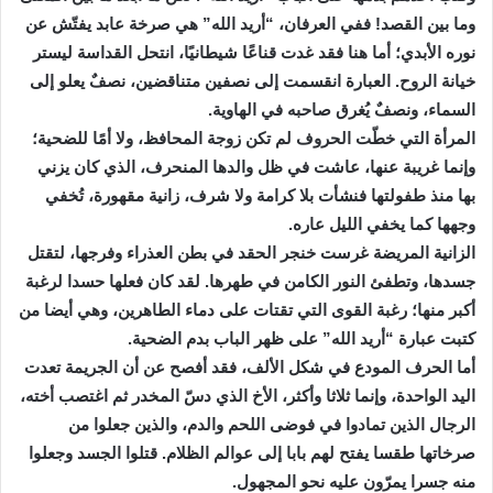
وما بين القصد! ففي العرفان، “أريد الله” هي صرخة عابد يفتّش عن
نوره الأبدي؛ أما هنا فقد غدت قناعًا شيطانيًا، انتحل القداسة ليستر
خيانة الروح. العبارة انقسمت إلى نصفين متناقضين، نصفٌ يعلو إلى
السماء، ونصفٌ يُغرق صاحبه في الهاوية.
المرأة التي خطّت الحروف لم تكن زوجة المحافظ، ولا أمًا للضحية؛
وإنما غريبة عنها، عاشت في ظل والدها المنحرف، الذي كان يزني
بها منذ طفولتها فنشأت بلا كرامة ولا شرف، زانية مقهورة، تُخفي
وجهها كما يخفي الليل عاره.
الزانية المريضة غرست خنجر الحقد في بطن العذراء وفرجها، لتقتل
جسدها، وتطفئ النور الكامن في طهرها. لقد كان فعلها حسدا لرغبة
أكبر منها؛ رغبة القوى التي تقتات على دماء الطاهرين، وهي أيضا من
كتبت عبارة “أريد الله” على ظهر الباب بدم الضحية.
أما الحرف المودع في شكل الألف، فقد أفصح عن أن الجريمة تعدت
اليد الواحدة، وإنما ثلاثا وأكثر، الأخ الذي دسّ المخدر ثم اغتصب أخته،
الرجال الذين تمادوا في فوضى اللحم والدم، والذين جعلوا من
صرخاتها طقسا يفتح لهم بابا إلى عوالم الظلام. قتلوا الجسد وجعلوا
منه جسرا يمرّون عليه نحو المجهول.