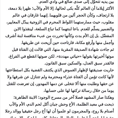
بين يديه تتحوّل إلى صدى ضائع في وادي العدم.
الأكثر إيلاما أن العالم كلّه بكى لحالها، إلا الأم والأب؛ ظهرا بلا دمعة،
بلا ارتجاف، وكأن الحجر ألين من قلوبهما. إنهما غارقان في عالم
مقلوب، حيث ممارستهما اللواط المحرم في الزوجية يبدّل المعايير،
والضمير يسلّم للعدم. باعا ابنتهما كما تباع السلعة، لينقذوا الابن
المفضّل. بل إن الأم بدت وكأنها تحررت من عبء منافسة ابنة أشرف
وأجمل منها وأرفع مكانة، فارتاحت حين أُزيحت عن طريقها.
ثم جاءت شهادة الصديقة المقربة منها، التي قالت إن الفتاة قبل
موتها أخبرتها بقولها «حياتي مهددة». لكن صوتها انقطع في الفراغ،
فالقدر سبق العدل، والسكين سبق القانون.
حاربت صديقتها لإظهار الغموض الذي يكتنف القضية بكل استطاعتها
لأنها كانت تؤمن أن الفتاة عذراء ومحترمة ولم تتنازل عن شرفها ولا
عن حقها وطلبت منها ألا تتخلى عن دمها المهدور، إن تعرضت للقتل
يوما من خلال رسالة تركتها لها على حسابها،
وهكذا صار المشهد فصلا آخر من مسرح الوجود؛ الابنة الطاهرة؛
ذبحت في معبد الظلمة، الأخ وحش جبان أكل لحم الدم، الأم والأب
أصنام بلا روح، والمجرمون لو علموا أن لها أخ رجل حقيقيا ووالد رجلا
حقيقيا لما تجرأوا عليها. والعالم المتخاذل كله مرايا تبكي إلا بيتها؛