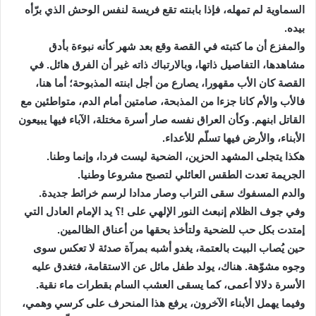
السماوية لم تمهله، فإذا بابنته تقع فريسة لنفس الوحش الذي برّأه
بيده.
والمفزع أن ما كتبته في القصة وقع بعد شهر كأنه نبوءة بأدق
مشاهدها، التفاصيل ذاتها، وبالارتباك ذاته غير أن الفرق هائل. في
القصة كان الأب مقهورا، يصارع من أجل ابنته المذبوحة؛ أما هنا،
فالأب والأم كانا جزءا من المذبحة، صامتين أمام الدم، متواطئين مع
القاتل ابنهم. وكأن العراق نفسه صار أسرة مختلة، الآباء فيها يبيعون
الأبناء، والأرض فيها تسلّم للأعداء.
هكذا يتجلى المشهد الحزين، الضحية ليست فردا، وإنما وطنا.
الجريمة تعدت الطقس العائلي لتصبح مشروعا وطنيا.
والدم المسفوك سقى التراب وصار مدادا لرسم خرائط جديدة.
وفي جوف الظلام إنبعث النور الإلهي على !؟ يد الإمام العادل التي
إمتدت بكل حب للضحية ولتأخذ بحقها من أعناق الظالمين.
حين يُصاب البيت بالعتمة، يغدو أشبه بمرآة صدئة لا تعكس سوى
وجوه مشوّهة. هناك، يولد طفل مائل عن الاستقامة، فتغدق عليه
الأسرة دلالا أعمى، كما يسقى العشب السام بقطرات ماء نقية.
وفيما يهمل الأبناء الآخرون، يرفع هذا المنحرف على كرسي وهمي،