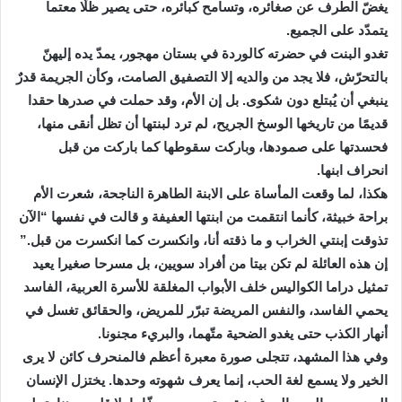
يغضّ الطرف عن صغائره، وتسامح كبائره، حتى يصير ظلّا معتما
يتمدّد على الجميع.
تغدو البنت في حضرته كالوردة في بستان مهجور، يمدّ يده إليهنّ
بالتحرّش، فلا يجد من والديه إلا التصفيق الصامت، وكأن الجريمة قدرٌ
ينبغي أن يُبتلع دون شكوى. بل إن الأم، وقد حملت في صدرها حقدا
قديمًا من تاريخها الوسخ الجريح، لم ترد لبنتها أن تظل أنقى منها،
فحسدتها على صمودها، وباركت سقوطها كما باركت من قبل
انحراف ابنها.
هكذا، لما وقعت المأساة على الابنة الطاهرة الناجحة، شعرت الأم
براحة خبيثة، كأنما انتقمت من ابنتها العفيفة و قالت في نفسها “الآن
تذوقت إبنتي الخراب و ما ذقته أنا، وانكسرت كما انكسرت من قبل.”
إن هذه العائلة لم تكن بيتا من أفراد سويين، بل مسرحا صغيرا يعيد
تمثيل دراما الكواليس خلف الأبواب المغلقة للأسرة العربية، الفاسد
يحمي الفاسد، والنفس المريضة تبرّر للمريض، والحقائق تغسل في
أنهار الكذب حتى يغدو الضحية متّهما، والبريء مجنونا.
وفي هذا المشهد، تتجلى صورة معبرة أعظم فالمنحرف كائن لا يرى
الخير ولا يسمع لغة الحب، إنما يعرف شهوته وحدها. يختزل الإنسان