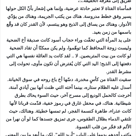
طريق إلى معرفة الحقيقة.،؛،
فمأساة الفتاة لا تعتبر حادثة عرضية، وإنما هي إشعار بأنّ الكل حولها
يسير وفق خطط مدروسة. هناك من يكتب الجريمة، وهناك من يؤدّي
الأدوار، وهناك من يساق إلى الذبح وهو يبتسم، لأن القدر كان قد وقّع
باسمها من زمن بعيد.
على يد المرأة التي تخفّت وراء حجاب أسود كانت صديقة أخ الضحية
وليست زوجة المحافظ كما توهّموا، ولم يكن ممكنًا أن تقاد الضحية
لو كانت من بيت المتربصين. لا .. لقد كانت يد العائلة نفسها هي التي
دفعتها إلى الذبح؛ اليد التي كان يُفترض أن تكون مأوى، تحولت إلى
مشرط القدر.
سقيت الفتاة من كأسٍ مخدرة، دسّها أخ باع روحه في سوق الخيانة.
أسدل عليه الظلام ستاره، بينما أخته التي ظنت أنها بين آيادي آمنة،
أخرجت كالحمل الوديع إلى مسرح آخر، حيث السوء يحاك بطرق
شيطانية. هناك، في محفل غارق في رموز خفية، قدّمت قربانا لأنها
كانت عذراء، طاهرة كنسمة الفجر، لم تمسها خطيئة. وهنالك، حيث
تلتقي الدماء بظلال الطقوس، جرى تمزيق جسدها كما لو أن نهرا من
الألم قد فجّر من قلب القسوة.
وكتب أحدهم بدمها على الباب “أريد الله”. لكن ما أبعد ما بين المعنى