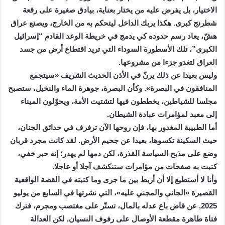
الاختيار، بل يفرض عليه من يختار بعناية، بيادق صغيرة على رقعة
شطرنج كبرى. هكذا يربك الداخل ليتحكم به من الخارج، ويصنع عراق
هشّ، يعاد رسم حدوده كي يدمج في خريطة الوعد القادم “إسرائيل
الكبرى”، تلك الأسطورة السوداء التي تريد اقتطاع أرض من جسد
العراق لتغدو جزءا من مشروعها.
وليس بعيدا عن ذلك يرنّ في الأذن الحديث الشريف «سيتجمع
المنافقون في البصرة». وكأن البصرة، جوهرة الماء والنخيل، ستصبح
مجلسا للشياطين، يخططون فيها لتشتيت الأمة، ويحوّلون الميناء
إلى معبد لمؤامرات عبادة الشيطان.
أما الطبيبة المغدور بها، فإن روحها الآن ترفرف في حدائق الجنان،
حيث السكينة تكسوها، بعيدا عن جحيم الأرض. لقد كانت مجرد قربان
وضع على مذبح السياسة القذرة، لكن دمها لم يهدر؛ إنه حبر خفي،
كتبت به صفحات من مؤامرات ستنكشف آجلا أو عاجلا.
وأنا لا أستطيع إلا أن أربط بين ما جرى وما كتبته في القصة الواقعية
القصيرة «الجاني والمجني عليه»، التي نشرتها في السابع من يوليو
2025, عن قاض باع عدله بالمال، تستّر على مغتصب ومجرم، فترك
فتاة طاهرة مقطعة الأوصال على رفوف النسيان. لكن العدالة