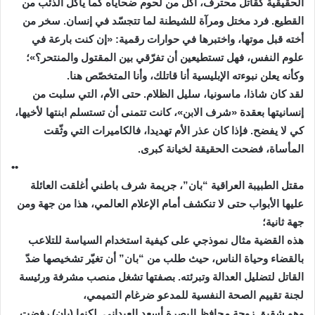
الحقيقية كقاتل محترف، أكل من لحوم ضحاياه كما يأكل الذئب من
القطيع. فرد مختل ومرآة للشيطنة لما تتجسّد في إنسان. سخر من
أخته قبل موتها، واختبرها في حوارات رقمية: «إن كنت بارعة في
علوم النفس، فهل تستطيعين أن تفرّقي بين المقتول والمنتحر؟»؛
وكأنه يعلن نبوءته الإبليسية أنا قاتلك، وأنا المتخصّص هنا.
لقد كان شاذا، ماسونيا، سليل الظلام. حتى الأم، التي سلبت من
إنسانيتها بعقدة «شرف الابن»، كانت تتمنى أن تستسلم ابنتها لأخيها،
كي لا يفضح. فإذا كان عذر الأم تهديدا، فالكاميرات التي وثّقت
المأساة، فضحت الحقيقة لخيانة كبرى.
••
مقتل الطبيبة العراقية “بان”، جريمة شرف باطني أغلقت العائلة
عليها الأبواب حتى لا تنكشف أمام الإعلام العالمي، هذا من جهة ومن
جهة ثانية؛
هذه القضية مثال نموذجي على كيفية استخدام السياسة للتلاعب
بالقضاء وحياة الناس، حيث طلب من “بان” أن تغيّر تشخيصها ضدّ
القاتل لتضليل العدالة وتبرئته. بصفتها تشغل منصب مشرفة ورئيسة
لجنة تقييم الصحة النفسية للمدعو ضرغام التميمي،
وهو شقيق زوجة محافظ البصرة أسعد العيداني. لكنها (بان) رفضت