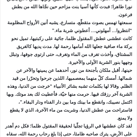
نورا طاهرا؛ فبدت كأنها آسيا بنت مزاحم حين نجّاها الله من بطش
فرعون.
سمعتها تهمس بصوت متقطّع، متسارع، يشبه أنين الأرواح المظلومة
“انتظروا… أمهلوني… أعطوني شربة ماء.”
كانت عطشى عطش المقتول ظلما، جاثية على ركبتيها، تميل نحو
بركة ماء صافية جعلها الله أمامها رحمة لها. مدت يديها كالغريق
المشتاق، وأخذت تغرف من الماء وتغرف، حتى ارتوى جوفها، وتبلل
وجهها بنور الشربة الأولى والأخيرة.
حينها، أقبل ملكان بأجنحة من نور، أحدهما عن يمينها والآخر عن
شمالها. أمسك كلّ منهما بمعصميها، اللذين جرحوا وتحرّرا من قيد
الظلم. وقالا لها بكلمات تشبه بشائر الأنبياء “خرجت من الدنيا، وهذه
الشربة آخر رزقك فيها. حرمت منها حيّة، فأعطيت لك بعد موتك. وبها
اكتمل نصيبك، وانقطع ما بينك وما بين دار الفناء ودار البقاء.”،
فاستراحت من عطش الدنيا، وشربت من ماء الآخرة، الذي لا يقطع
ولا يمنع.
لقد كان عطشها في الرؤيا تجلّيا لحقيقة المقتول ظلما؛ فكل دم أهدر
على الأرض، يترك صاحبه ظامئا، حتى إذا بلغ رحاب رحمة الله، سقاه