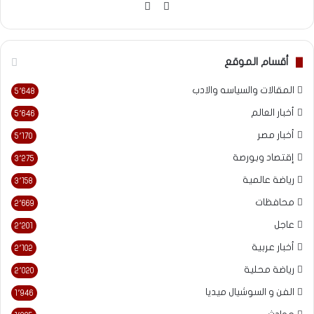
موقع
فيسبوك
الويب
أقسام الموقع
المقالات والسياسه والادب
5٬648
أخبار العالم
5٬646
أخبار مصر
5٬170
إقتصاد وبورصة
3٬275
رياضة عالمية
3٬158
محافظات
2٬669
عاجل
2٬201
أخبار عربية
2٬102
رياضة محلية
2٬020
الفن و السوشيال ميديا
1٬946