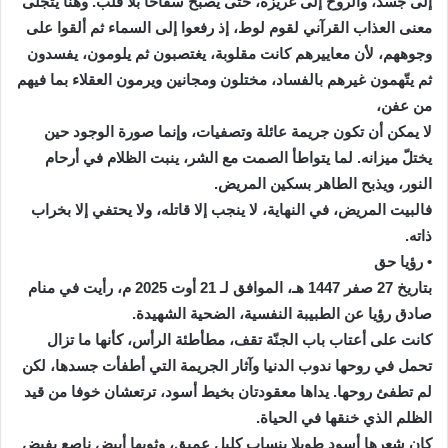
إلى جسد، والروح إلى غريزة، حتى يصبح سفّاحا بلا قلب. وهنا يتجلى
معنى العذاب القرآني لقوم لوط، إذ رفعوا إلى السماء ثم ألقوا على
وجوههم، لأن معاييرهم كانت مقلوبة، يغتصبون ثم يلومون، يفسدون
ثم يتّهمون غيرهم بالفساد، مختلون ومجانين ويرمون العقلاء بما فيهم
من عفن،
لا يمكن أن تكون جريمة عائلة وتصفيات، وإنما صورة الوجود حين
يختلّ ميزانه. لما يتواطأ الصمت مع الشر، ينبت الظلام في أرحام
النور، ويذبح الطاهر بسكين المريض.
فالبيت المريض، في النهاية، لا ينجب إلا قاتله، ولا يحتفي إلا بخراب
ذاته.
• رؤيا حق
بتاريخ 27 صفر 1447 هـ، الموافق لـ 21 أوت 2025 م، رأيت في منام
صادق رؤيا عن الطبيبة النفسية، الضحية الشهيدة.
كانت على أعتاب باب الجنّة تقف، مطأطئة الرأس، كأنها ما تزال
تحمل في روحها ندوب الدنيا وآثار الجريمة التي أطفأت جسدها، لكن
لم تطفئ روحها. يداها معقودتان بخيط أسود، ترتعشان خوفا من قيد
الظلم الذي خنقها في الحياة.
كان شعرها أسود طويلا ينساب كليل عميق، وثوبها أبيض ناصع يفيض