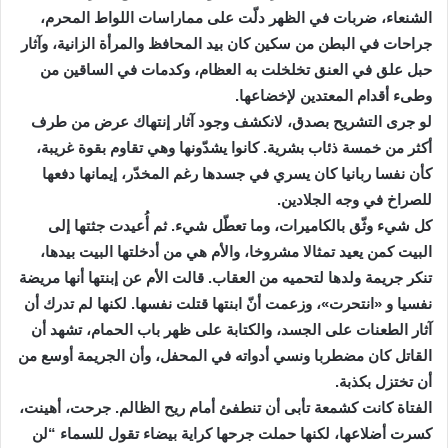
الشنعاء، ضربات في الظهر دلّت على مماراسات اللواط المحرم،
جراحات في البطن من سكين كان بيد المحافظ والمرأة الزانية، وآثار
حبل علق في العنق تخلخلت به العظام، وكدمات في الساقين من
وطىء أقدام المعتدين لإخضاعها.
لو جرى التشريح بصدق، لانكشف وجود آثار إنتهاك عرض من طرف
أكثر من خمسة ذئاب بشرية. كانوا يشدّونها وهي تقاوم بقوة غريبة،
كأن نفسا ربانيا كان يسري في جسدها رغم المخدّر، إيمانها دفعها
للصراخ في وجه الجلادين.
كل شيء وثّق بالكاميرات، وما تعطّل شيء. ثم أُعيدت جثتها إلى
البيت كمن يعيد تمثالا مشروخا، والأم هي من أدخلتها البيت بيدها،
تنكر جريمة ولدها لتحميه من العقاب. قالت الأم عن إبنتها أنها مريضة
نفسيا و «انتحرت»، وزعمت أنّ ابنتها قتلت نفسها. لكنها لم تدرك أن
آثار الطعنات على الجسد، والكتابة على ظهر باب الحمام، تشهد أن
القاتل كان مضطربا ونسي أدواته في المحفل، وأن الجريمة أوسع من
أن تختزل بكذبة.
الفتاة كانت كشمعة تأبى أن تنطفئ أمام ريح الظالم. جرحت، أهينت،
كسرت أضلاعها، لكنها حملت جرحها كراية بيضاء تقول للسماء “لن