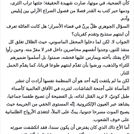
كأن الضحية، في موتها، صارت شهيدة الحقيقة؛ جثتها تراب الثرى،
ودمها حبر كتب به القدر فصلا من فصول الصراع الأزلي بين إبليس
وآدم.
السؤال الجوهري ظلّ يرنّ في فضاء الأسرار؛ هل كانت العائلة تعرف
أن ابنتهم ستذبح وتقدم كقربان؟
الجواب لا. لكن لما دخلوا المحفل الماسوني، حيث الظلال تغلق كل
منفذ للنور، وجدوا أنفسهم محاصرين داخل قدر لا مفرّ منه. وحين رأوا
الأخ يفتك بأخته ويمارس عليها فحشه، صمتوا. بل أسلموا ضميرهم
للثراء والذهب، ورضوا بأن تقدّم ابنتهم طوعا قربانا، كما يقدّم الحمل
للنار.
لكن ما لم يلتفت إليه أحد هو أن المنظمة نفسها أرادت أن تنشر
المأساة على أجنحة الشاشات، لتتردد في الآفاق العالمية كأصداء
طبل كونيّ، لا تريد القتل لذاته، بل الفضيحة أن تصبح طقسا جماعيا،
يشاهد عبر العيون الإلكترونية. إنّه المستوى الخفي من الجريمة حيث
يصبح الموت مسرحا جنونيا، يبثّ على الملأ، لتتغذى الأرواح الظلمانية
على خوف الشعوب.
أما الأخ ذاك الذي كان يفترض أن يكون سندا، فقد انكشفت صورته