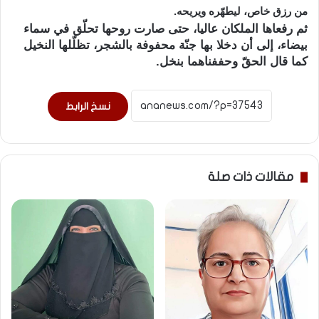
من رزق خاص، ليطهّره ويريحه.
ثم رفعاها الملكان عاليا، حتى صارت روحها تحلّق في سماء
بيضاء، إلى أن دخلا بها جنّة محفوفة بالشجر، تظلّلها النخيل
كما قال الحقّ وحففناهما بنخل.
نسخ الرابط
مقالات ذات صلة