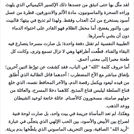
لقد مثّل بها حتى انبثق من جسدها ذلك الإكسير الكيميائي الذي يلهث
وراءه السحرة والماسونيون، مادة الألم والاندورفين، قطرة من عسل
أسود يستخرج من لبّ العذاب وفقط. ولهذا لم تذبح في بيتها؛ فالبيت
نور، والنور يفضح، أما محفل الظلام فهو القادر على احتواء الدماء
دون أن يشي بأسرارها.
الطبيبة النفسية لم تقتل دفعة واحدة؛ بل صارت مسرحا يتصارع فيه
البقاء والفناء. قطّعت أطرافها وهي لا تزال تسمع وترى، وكانت كل
طعنة معبرا إلى معنى أعمق.
أما حروف كلمة “الله” في الباب، فقد كشفت عن تورّط اثنين آخرين؛
بإتفاق مباشر مع الآخ المضطرب ؛ أحدهما قاتل الطالبة الذي أُطلق
من قيده ليعود ويكمل رقصة الدم، والآخر المحافظ نفسه، الذي خلع
قناع السلطة ليلبس قناع المذبح. كلاهما دخلا المسرح، والعائلة من
حولهم صامتة، مسحورون كالأصنام. عائلة خانعة لوعيد الشيطان
ووعد الذهب.
وهكذا، لم تعد المأساة جريمة في بيت واحد، بل صارت لوحة فنية
لصراع بين الأبيض والأسود، بين الحب الإلهي الذي يتجلّى في عبارة
“أريد الله” الصافية، وبين التحريف الماسوني الذي يلطّخها بدم بريئة.