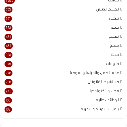
حوادث
1٬295
القسم الديني
755
طقس
591
صحة
553
تعليم
461
مطبخ
457
حدث
383
منوعات
279
عالم الطفل والمراءة والموضة
272
مستشارك القانونى
252
فضاء و تكنولوجيا
243
الوظائف خاليه
165
برقيات التهنئة والتعزية
103