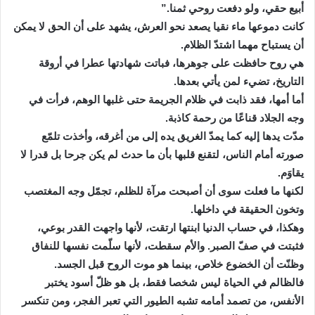
أبيع حقي، ولو دفعت روحي ثمنا.”
كانت دموعها ماء نقيا يصعد نحو العرش، يشهد على أن الحق لا يمكن
أن يستباح مهما اشتدّ الظلام.
هي روح حافظت على جوهرها، فباتت شهادتها عطرا في أروقة
التاريخ، تضيء لمن يأتي بعدها.
أما أمها، فقد ذابت في ظلام الجريمة حتى غلبها الوهم، فرأت في
وجه الجلاد قناعًا من رحمة كاذبة.
مدّت يدها إليه كما يمدّ الغريق يده إلى من أغرقه، وأخذت تلمّع
صورته أمام الناس، لتقنع قلبها بأن ما حدث لم يكن جرحا بل قدرا لا
يقاوَم.
لكنها ما فعلت سوى أن أصبحت مرآة للظلم، تجمّل وجه المغتصب
وتخون الحقيقة في داخلها.
وهكذا، في حساب الدنيا ابنتها ارتقت، لأنها واجهت القدر بوعي،
فثبتت في صفّ الصبر. والأم سقطت، لأنها سلّمت نفسها للنفاق
وظنّت أن الخضوع خلاص، بينما هو موت الروح قبل الجسد.
فالظالم في الحياة ليس شخصا فقط، بل هو ظلّ أسود يختبر
الأنفس، من تصمد أمامه تشبه الطيور التي تعبر الفجر، ومن تنكسر