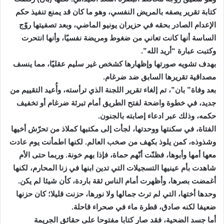
كتابة تقرير يصفه بالمريض النفسي، وهو ما كان قد يمنع تنفيذ حكم
الإعدام الصادر بحقه في حزيران يونيو الماضي، وبعد تصفيتها روّج
الساسة أنها كانت تعاني من ضغوط ومريضة نفسيًا، وأنها انتحرت
وكتبت عبارة “أريد الله”.
بهدف تشويه صورتها وإظهارها كشخص غير سليم عقليًا، مما ينسف
مصداقية تقريرها السابق ضد ضرغام.
بعد وفاة” بان”، تم إلغاء تقرير اللجنة الذي ترأسته، وأُعيد التقييم من
جديد، في خطوة واضحة لفتح الطريق أمام تبرئة ضرغام أو تخفيف
حكمه، وذلك عبر ادعاء إصابته بالجنون.
الفتاة، في سكنتها ووحدتها، لجأت إلى مكتبها كملاذ من تحرّش أخيها
وشذوذه، كمن يلوذ بكهف من صخب العالم. لكنها اطمأنت يوم عادت
معها أمها وأبوها، فظنّت أنّهم حماة، فإذا بهم خونة. وربما حتى الأم
شاهدت بأم عينيها التسجيلات التي تدين ابنها في زنا المحارم، لكنها
أغمضت بصرها، وأظهرت أمام الناس ثقة باردة، كأن شيئا لم يكن.
وحدها أختها، التي لم ترث جمالها ولا نورها، حزنت قليلا؛ كان حزنها
ضعيفا لكنه صادق، قطرة ماء في صحراء قاحلة.
أما جسد الضحية، فقد صار كتابا مفتوحا على حقائق الجريمة