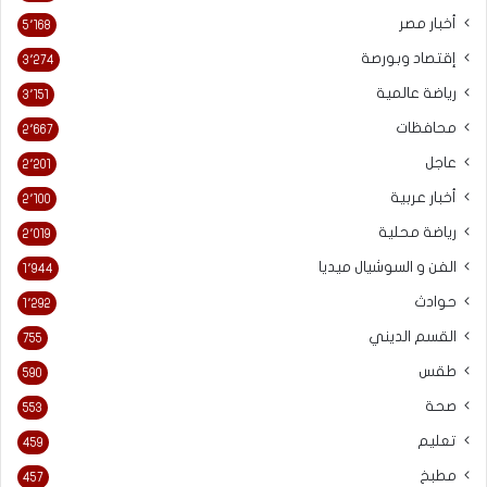
أخبار مصر
5٬168
إقتصاد وبورصة
3٬274
رياضة عالمية
3٬151
محافظات
2٬667
عاجل
2٬201
أخبار عربية
2٬100
رياضة محلية
2٬019
الفن و السوشيال ميديا
1٬944
حوادث
1٬292
القسم الديني
755
طقس
590
صحة
553
تعليم
459
مطبخ
457