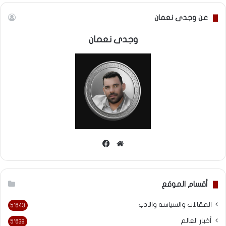
عن وجدى نعمان
وجدى نعمان
موقع
فيسبوك
الويب
أقسام الموقع
المقالات والسياسه والادب
5٬643
أخبار العالم
5٬638