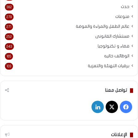
حدث
382
منوعات
279
عالم الطفل والمراءة والموضة
271
مستشارك القانونى
252
فضاء و تكنولوجيا
243
الوظائف خاليه
165
برقيات التهنئة والتعزية
103
تواصل معنا
‫X
فيسبوك
لينكدإن
الإعلانات