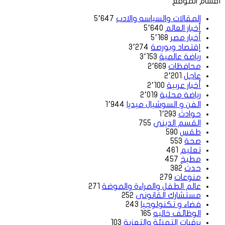
أقسام الموقع
المقالات والسياسه والادب
5٬647
أخبار العالم
5٬640
أخبار مصر
5٬168
إقتصاد وبورصة
3٬274
رياضة عالمية
3٬153
محافظات
2٬669
عاجل
2٬201
أخبار عربية
2٬100
رياضة محلية
2٬019
الفن و السوشيال ميديا
1٬944
حوادث
1٬293
القسم الديني
755
طقس
590
صحة
553
تعليم
461
مطبخ
457
حدث
382
منوعات
279
عالم الطفل والمراءة والموضة
271
مستشارك القانونى
252
فضاء و تكنولوجيا
243
الوظائف خاليه
165
برقيات التهنئة والتعزية
103