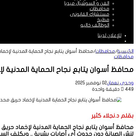
الفن و السوشيال ميديا
محافظات
مستشارك القانونى
مطبخ
الوظائف خاليه
للإعلان لدينا
الوضع
المظلم
الرئيسية
/
محافظات
/
محافظ أسوان يتابع نجاح الحماية المدنية لإخماد
محافظات
محافظ أسوان يتابع نجاح الحماية المدنية لإخ
وجدى نعمان
02 نوفمبر 2025
449
دقيقة واحدة
بقلم د.نجلاء كثير
محافظ أسوان يتابع نجاح الحماية المدنية لإخماد حريق مح
لنش الصيانة دون حدوث أى أصابات بشرية .. ويكلف السك