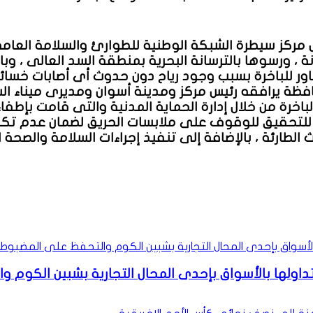
 مركز سيطرة الشبكة الوطنية للطوارئ والسلامة العامة
نة ، ورسوها بالترسانة البحرية بمنطقة السد العالى ، و
مجاور للباخرة بسبب وجود رياح دون حدوث أى أصابات خسا
حافظة يرافقه رئيس مركز ومدينة أسوان ومديرى ميناء 
باخرة من خلال إدارة الحماية المدنية والتى قامت بإطفاء
 للتحقيق للوقوف على ملابسات الحريق لضمان عدم تكرار
الطارئة ، بالإضافة إلى تنفيذ إجراءات السلامة والصحة ا