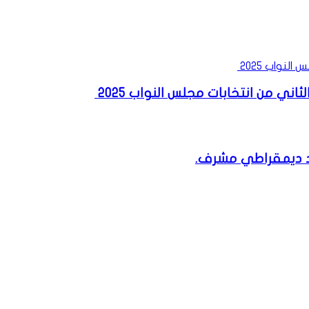
ني من انتخابات مجلس النواب ٢٠٢٥
شهد ديمقراطي مشرف.