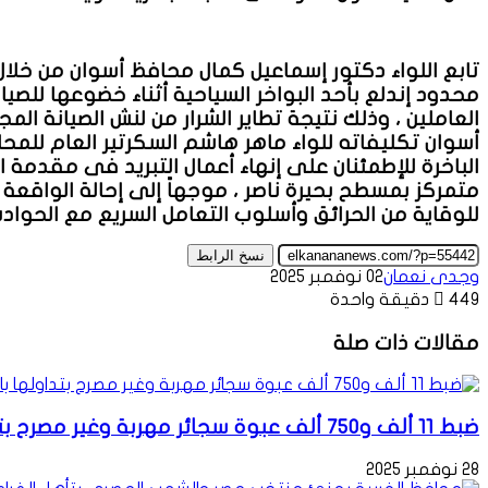
تابع اللواء دكتور إسماعيل كمال محافظ أسوان من خلال
محدود إندلع بأحد البواخر السياحية أثناء خضوعها للصيا
العاملين ، وذلك نتيجة تطاير الشرار من لنش الصيانة ال
أسوان تكليفاته للواء ماهر هاشم السكرتير العام للم
الباخرة للإطمئنان على إنهاء أعمال التبريد فى مقدمة ال
متمركز بمسطح بحيرة ناصر ، موجهاً إلى إحالة الواقعة
للوقاية من الحرائق وأسلوب التعامل السريع مع الحوادث 
نسخ الرابط
وجدى نعمان
02 نوفمبر 2025
449
دقيقة واحدة
مقالات ذات صلة
ضبط 11 ألف و750 ألف عبوة سجائر مهربة وغير مصرح بتداولها بالأسواق بإحدى المحال التجارية بشبين الكوم والتحفظ على المضبوطات
28 نوفمبر 2025