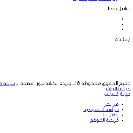
تواصل معنا
فيسبوك
‫X
لينكدإن
الإعلانات
جميع الحقوق محفوظة © لــ جريدة الكنانة نيوز | مصمم بـ
شركة م
صيانة ثلاجات
صيانة غسالات
من نحن
سياسة الخصوصية
إتصل بنا
خريطة الموقع