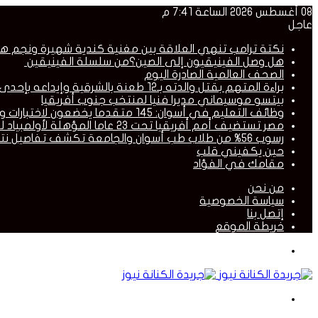
08 أغسطس 2026 الساعة 7:41 م
عاجل
نكتة ترامب تنهي العلاقة بين مغنية كندية شهيرة ونجم ه
هل وصل الفينيقيون إلى الصين؟من سلسلة الفينيقين
الصحف العالمية الصادرة اليوم
براءة المتهم بقتل والدته بـ12 طعنة بالشرقية وإيداعه بإحدى منشأت الصحة النفسية
بيتسو موسيماني مديرا فنيا لمنتخب جنوب أفريقيا
وظائف التعليم في أسوان: 145 متقدما يخضعون لاختبارات ومقابلات لاختيار مديري المدارس
مصر تستضيف أمم أفريقيا تحت 23 عاما المؤهلة لأولمبياد لوس أنجلوس 2028
رسوب 56% من طلاب طب أسوان والجامعة تكشف تفاصيل نتيجة الفرقة الأولى
حين يكفيني قلب
مقامك في الفؤاد
من نحن
سياسة الخصوصية
إتصل بنا
خريطة الموقع
القائمة
بحث
عن