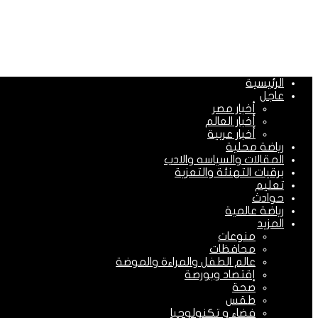
الرئيسية
عاجل
أخبار مصر
أخبار العالم
أخبار عربية
رياضة محلية
المقالات والسياسه والادب
برقيات التهنئة والتعزية
تعليم
حوادث
رياضة عالمية
المزيد
منوعات
محافظات
عالم الطفل والمراءة والموضة
إقتصاد وبورصة
صحة
طقس
فضاء و تكنولوجيا