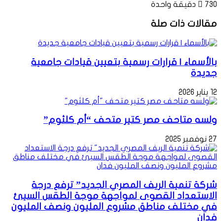
730
دقيقة واحدة
مقالات ذات صلة
بالأسماء | قرارات رسمية بتعيين قيادات جامعية
جديدة
12 يناير 2026
ولسه متاحف مصر كتير متحف “أم كلثوم”
27 نوفمبر 2025
شركة تنمية الريف المصري الجديد” ترفع درجة
الاستعداد القصوى لمواجهة موجة الطقس السيئ
في مختلف مناطق مشروع المليون ونصف المليون
فدان