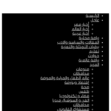
الرئيسية
عاجل
أخبار مصر
أخبار العالم
أخبار عربية
رياضة محلية
المقالات والسياسه والادب
برقيات التهنئة والتعزية
تعليم
حوادث
رياضة عالمية
المزيد
منوعات
محافظات
عالم الطفل والمراءة والموضة
إقتصاد وبورصة
صحة
طقس
فضاء و تكنولوجيا
الفن و السوشيال ميديا
محافظات
مستشارك القانونى