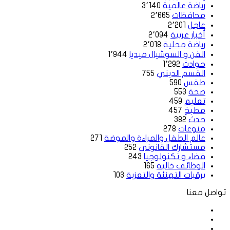
رياضة عالمية
3٬140
محافظات
2٬665
عاجل
2٬201
أخبار عربية
2٬094
رياضة محلية
2٬018
الفن و السوشيال ميديا
1٬944
حوادث
1٬292
القسم الديني
755
طقس
590
صحة
553
تعليم
459
مطبخ
457
حدث
382
منوعات
278
عالم الطفل والمراءة والموضة
271
مستشارك القانونى
252
فضاء و تكنولوجيا
243
الوظائف خاليه
165
برقيات التهنئة والتعزية
103
تواصل معنا
فيسبوك
‫X
لينكدإن