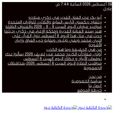
08 أغسطس 2026 الساعة 7:44 ص
عاجل
أبو بكر عزت الفنان القدير في ذكري ميلاده
ريتشارد نيكسون الرئيس السابع والثلاثين للولايات المتحدة
مواعيد مباريات اليوم السبت 8 – 8 – 2026 والقنوات الناقلة
هند رستم الفنانة القديرة وملكة الإغراء في ذكري رحيلها
حدث في مثل هذا اليوم 8 أغسطس نزول القرآن على
النبي محمد ونفي نابليون ونهاية حرب العراق وإيران
الأسّودة
من هي الحقيقة وما هو الكذب
أولى مفاجآت الكينج محمد منير لصيف 2026 يسألوا عنك
توقعات الأبراج و حظك اليوم السبت 8 أغسطس
مواقيت الصلاة اليوم السبت 8 أغسطس 2026 بمحافظات
الجمهورية
من نحن
سياسة الخصوصية
إتصل بنا
خريطة الموقع
القائمة