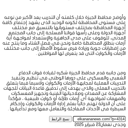
وأوضح محافظ الجيزة خلال كلمته أن التدريب يعد الأكبر من نوعه
على مستوى المحافظة لكونه الوحيد الذى يشهد إجتماع كافة
أجهزة المحافظة بمختلف مستوياتها بالتنسيق مع مختلف
أجهزة الدولة وعلى رأسها قواتنا المسلحة إلى جانب المجتمع
المدنى، للوقوف على مدى الجاهزية والإستعداد لمواجهة أية
أزمات بنطاق المحافظة خاصة ونحن في فصل الشتاء وما ينتج عنه
من إضطرابات جوية وزيادة فرص سقوط الأمطار إلى جانب مختلف
الأزمات والكوارث التى قد يتعرض لها المواطنين .
ومن جانبه قدم محافظ الجيزة شكره لقيادة قوات الدفاع
الشعبى والعسكرى على دورها الوطنى فى تنظيم وتنفيذ
التدريبات العملية لمجابهة الأزمات والكوارث ولاسيما فيما يتعلق
بالتدريب العملى والذى يهدف إلى تدقيق قاعدة البيانات للجهات
المشاركة عن المعدات وصلاحياتها الفنية وتجهيز المعسكرات
والمهمات لمواجهة أى أزمات طارئة أو كوارث طبيعية ، مؤكداً
على أن الدولة تهتم حالياً بعلم إدارة الأزمات والكوارث وإحكام
السيطرة فى الأحداث المفاجئة والتعامل معها ومع تداعياتها .
نسخ الرابط
وجدى نعمان
23 فبراير 2025