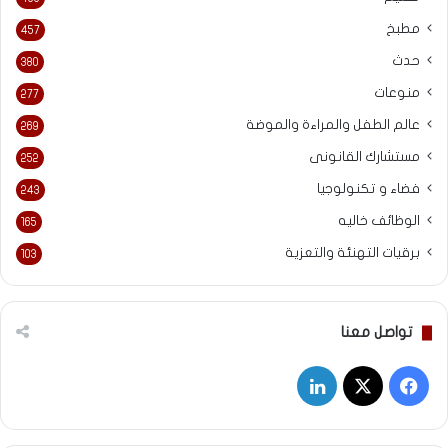
مطبخ
457
حدث
380
منوعات
277
عالم الطفل والمراءة والموضة
269
مستشارك القانونى
252
فضاء و تكنولوجيا
243
الوظائف خاليه
165
برقيات التهنئة والتعزية
103
تواصل معنا
‫X
فيسبوك
لينكدإن