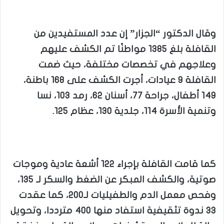
وقال الدكتور “الجزار” إن عدد المستفيدين من
القافلة بلغ 1385 مواطنًا تم الكشف عليهم
وعلاجهم في تخصصات مختلفة، حيث ضمت
القافلة 9 عيادات، أجرت الكشف على 168 باطنة،
149 أطفال، جراحة 77، أسنان 62، رمد 103، نسا
وتنمية الأسرة 114، جلدية 130، عظام 125.
كما قامت القافلة بإجراء 122 أشعة عادية وموجات
صوتية، والكشف المبكر عن الضغط والسكر لـ 135،
وفحص معمل الدم والطفيليات لـ200، كما عقدت
33 ندوة تثقيفية استفاد منها 400 مترددا، وتحويل