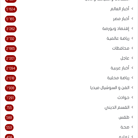
أخبار العالم
5٬624
أخبار مصر
5٬165
إقتصاد وبورصة
3٬262
رياضة عالمية
3٬132
محافظات
2٬665
عاجل
2٬201
أخبار عربية
2٬094
رياضة محلية
2٬018
الفن و السوشيال ميديا
1٬938
حوادث
1٬291
القسم الديني
755
طقس
589
صحة
553
تعليم
458