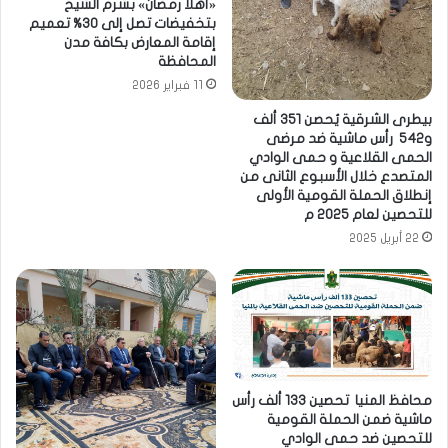
«أهلًا رمضان» بشرم الشيخ
بتخفيضات تصل إلى 30% تعميم
إقامة المعارض بكافة مدن
المحافظة
11 فبراير 2026
بيطرى الشرقية يُحصن ٣٥١ ألف
و٥٤٢ رأس ماشية ضد مرضى
الحمى القلاعية و حمى الوادي
المتصدع خلال الأسبوع الثانى من
إنطلاق الحملة القومية الأولى
للتحصين لعام ٢٠٢٥ م
22 أبريل 2025
محافظ المنيا تحصين 133 ألف رأس
ماشية ضمن الحملة القومية
للتحصين ضد حمى الوادي