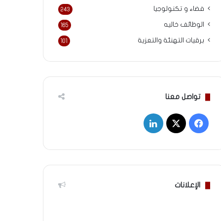
فضاء و تكنولوجيا
243
الوظائف خاليه
165
برقيات التهنئة والتعزية
101
تواصل معنا
‫X
فيسبوك
لينكدإن
الإعلانات