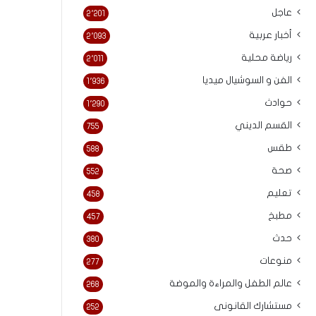
عاجل
2٬201
أخبار عربية
2٬093
رياضة محلية
2٬011
الفن و السوشيال ميديا
1٬936
حوادث
1٬290
القسم الديني
755
طقس
588
صحة
552
تعليم
458
مطبخ
457
حدث
380
منوعات
277
عالم الطفل والمراءة والموضة
268
مستشارك القانونى
252