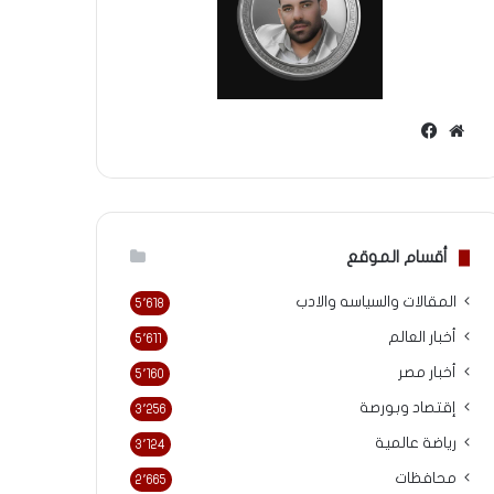
موقع
فيسبوك
الويب
أقسام الموقع
المقالات والسياسه والادب
5٬618
أخبار العالم
5٬611
أخبار مصر
5٬160
إقتصاد وبورصة
3٬256
رياضة عالمية
3٬124
محافظات
2٬665