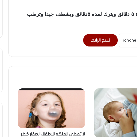
تمزج المكونات ونقوم بفرك وتدليك البشرة لمدة ٥ دقائق ويترك لمده ٥دقائق ويشطف جيدا وترطب
نسخ الرابط
لا تعطى العلكه للاطفال الصغار خطر