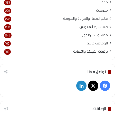
حدث
383
منوعات
279
عالم الطفل والمراءة والموضة
272
مستشارك القانونى
252
فضاء و تكنولوجيا
243
الوظائف خاليه
165
برقيات التهنئة والتعزية
103
تواصل معنا
‫X
فيسبوك
لينكدإن
الإعلانات