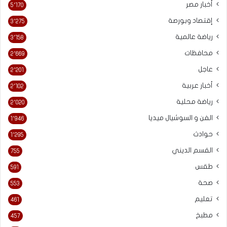
أخبار مصر
5٬170
إقتصاد وبورصة
3٬275
رياضة عالمية
3٬158
محافظات
2٬669
عاجل
2٬201
أخبار عربية
2٬102
رياضة محلية
2٬020
الفن و السوشيال ميديا
1٬946
حوادث
1٬295
القسم الديني
755
طقس
591
صحة
553
تعليم
461
مطبخ
457