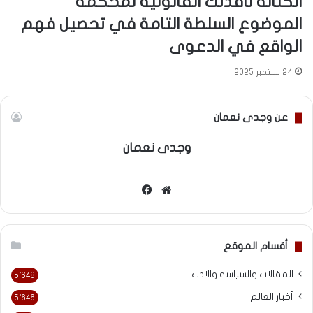
الكنانة نافذتك القانونية لمحكمة
الموضوع السلطة التامة في تحصيل فهم
الواقع في الدعوى
24 سبتمبر 2025
عن وجدى نعمان
وجدى نعمان
موقع
فيسبوك
الويب
أقسام الموقع
المقالات والسياسه والادب
5٬648
أخبار العالم
5٬646