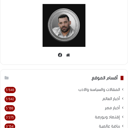
موقع
فيسبوك
الويب
أقسام الموقع
المقالات والسياسه والادب
5٬648
أخبار العالم
5٬642
أخبار مصر
5٬168
إقتصاد وبورصة
3٬275
رياضة عالمية
3٬154