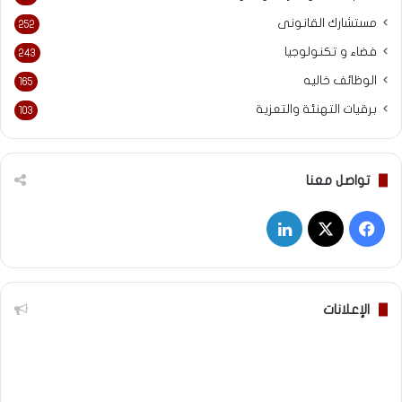
مستشارك القانونى
252
فضاء و تكنولوجيا
243
الوظائف خاليه
165
برقيات التهنئة والتعزية
103
تواصل معنا
‫X
فيسبوك
لينكدإن
الإعلانات