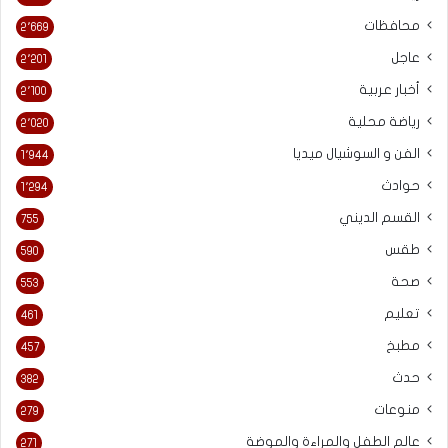
محافظات
2٬669
عاجل
2٬201
أخبار عربية
2٬100
رياضة محلية
2٬020
الفن و السوشيال ميديا
1٬944
حوادث
1٬294
القسم الديني
755
طقس
590
صحة
553
تعليم
461
مطبخ
457
حدث
382
منوعات
279
عالم الطفل والمراءة والموضة
271