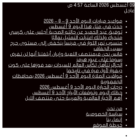
09 أغسطس 2026 الساعة 4:57 ص
عاجل
مواعيد مباريات اليوم الأحد 9 – 8 – 2026
حدث في مثل هذا اليوم 9 أغسطس
توفيق عبد الحميد عن حالته الصحية أجلس على كرسي
متحرك ولذلك اعتزلت التمثيل نهائيًا
منسوب نهر اللوار في فرنسا ينخفض إلى مستوى حرج
بسبب الجفاف
فانس نحن فيمنتصف اللعبة وإيران أبلغتنا أنها لن تفرض
رسوما على عبور هرمز
الجزائر تتأهل لكأس العالم للسيدات بعد فوزها على كوت
ديفوار لأول مرة في تاريخها
مواقيت الصلاة اليوم الأحد 9 أغسطس 2026 بمحافظات
الجمهورية
درجات الحرارة اليوم الأحد 9 أغسطس 2026
حظك اليوم وتوقعات الأبراج الأحد 9 أغسطس
أهم الأخبار العالمية والعربية حتى منتصف الليل
من نحن
سياسة الخصوصية
إتصل بنا
خريطة الموقع
القائمة