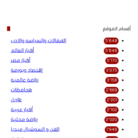
موقع
فيسبوك
الويب
أقسام الموقع
المقالات والسياسه والادب
5٬648
أخبار العالم
5٬646
أخبار مصر
5٬170
إقتصاد وبورصة
3٬275
رياضة عالمية
3٬158
محافظات
2٬669
عاجل
2٬201
أخبار عربية
2٬102
رياضة محلية
2٬020
الفن و السوشيال ميديا
1٬946