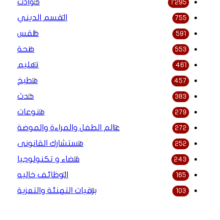
حوادث
1٬295
القسم الديني
755
طقس
591
صحة
553
تعليم
461
مطبخ
457
حدث
383
منوعات
279
عالم الطفل والمراءة والموضة
272
مستشارك القانونى
252
فضاء و تكنولوجيا
243
الوظائف خاليه
165
برقيات التهنئة والتعزية
103