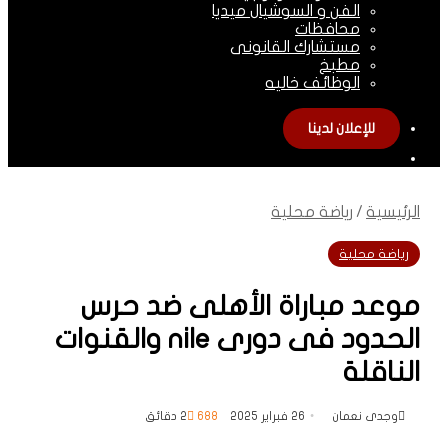
الفن و السوشيال ميديا
محافظات
مستشارك القانونى
مطبخ
الوظائف خاليه
للإعلان لدينا
الوضع
المظلم
الرئيسية
/
رياضة محلية
رياضة محلية
موعد مباراة الأهلى ضد حرس
الحدود فى دورى nile والقنوات
الناقلة
وجدى نعمان
26 فبراير 2025
688
2 دقائق