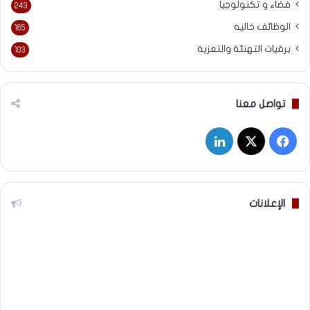
فضاء و تكنولوجيا
243
الوظائف خاليه
165
برقيات التهنئة والتعزية
103
تواصل معنا
‫X
فيسبوك
لينكدإن
الإعلانات