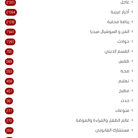
عاجل
2٬201
أخبار عربية
2٬094
رياضة محلية
2٬018
الفن و السوشيال ميديا
1٬941
حوادث
1٬291
القسم الديني
755
طقس
589
صحة
553
تعليم
458
مطبخ
457
حدث
381
منوعات
277
عالم الطفل والمراءة والموضة
270
مستشارك القانونى
252