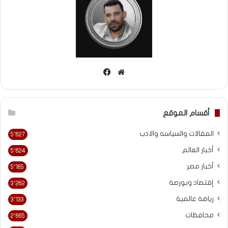
موقع
فيسبوك
الويب
أقسام الموقع
المقالات والسياسه والادب
5٬627
أخبار العالم
5٬624
أخبار مصر
5٬165
إقتصاد وبورصة
3٬262
رياضة عالمية
3٬133
محافظات
2٬665