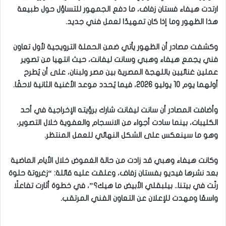
ارتدت هيفاء فستان زفاف، ما دفع الجمهور للتساؤل حول طبيعة
هذا الظهور وما إذا كان تمهيدًا لعمل فني جديد.
وكشفت مصادر أن الظهور يأتي ضمن الحملة الترويجية لأول تعاون
فني يجمع هيفاء وهبي وسانت ليفانت، حيث انتهيا من تصوير
عملين غنائيين باللهجة المصرية بين مصر ولبنان، على أن يُطرح
أولهما يوم 10 يوليو 2026، فيما يُحدد موعد الأغنية الثانية لاحقًا.
وأضافت المصادر أن سانت ليفانت شارك برؤيته الإخراجية في أحد
الكليبات، بينما سادت أجواء من الانسجام والعفوية خلال التصوير،
وهو ما سينعكس على الشكل النهائي للعمل المنتظر.
وكانت هيفاء وهبي قد زادت من حالة الغموض خلال الأيام الماضية
بعد نشرها فيديو بفستان زفاف، وعلقت عليه قائلة: “زغروتة حلوة
رنّت في بيتنا.. بيلبقلي الأبيض ما هيك؟”، في خطوة أثارت تفاعلًا
واسعًا ومهدت للإعلان عن التعاون الفني المرتقب.