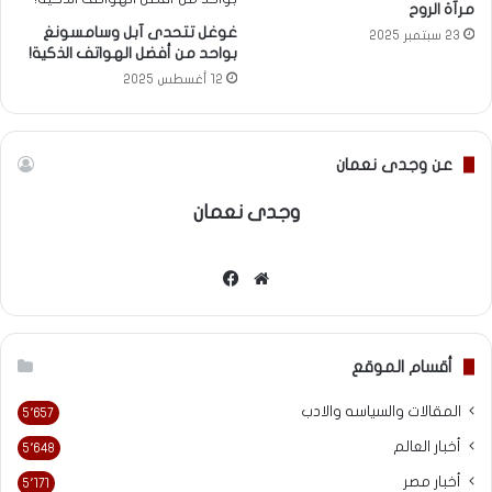
مرآة الروح
غوغل تتحدى آبل وسامسونغ
23 سبتمبر 2025
بواحد من أفضل الهواتف الذكية!
12 أغسطس 2025
عن وجدى نعمان
وجدى نعمان
موقع
فيسبوك
الويب
أقسام الموقع
المقالات والسياسه والادب
5٬657
أخبار العالم
5٬648
أخبار مصر
5٬171