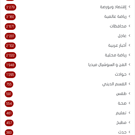
إقتصاد وبورصة
3٬279
رياضة عالمية
3٬160
محافظات
2٬671
عاجل
2٬201
أخبار عربية
2٬102
رياضة محلية
2٬022
الفن و السوشيال ميديا
1٬948
حوادث
1٬295
القسم الديني
755
طقس
591
صحة
554
تعليم
461
مطبخ
457
حدث
383