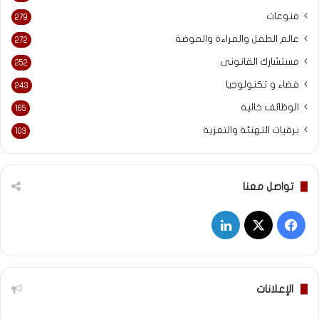
منوعات
279
عالم الطفل والمراءة والموضة
272
مستشارك القانونى
252
فضاء و تكنولوجيا
243
الوظائف خاليه
165
برقيات التهنئة والتعزية
103
تواصل معنا
‫X
فيسبوك
لينكدإن
الإعلانات