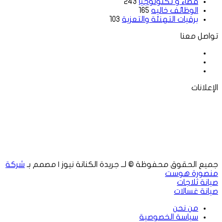
فضاء و تكنولوجيا
243
الوظائف خاليه
165
برقيات التهنئة والتعزية
103
تواصل معنا
فيسبوك
‫X
لينكدإن
الإعلانات
جميع الحقوق محفوظة © لــ جريدة الكنانة نيوز | مصمم بـ
شركة
منصورة هوست
صيانة ثلاجات
صيانة غسالات
من نحن
سياسة الخصوصية