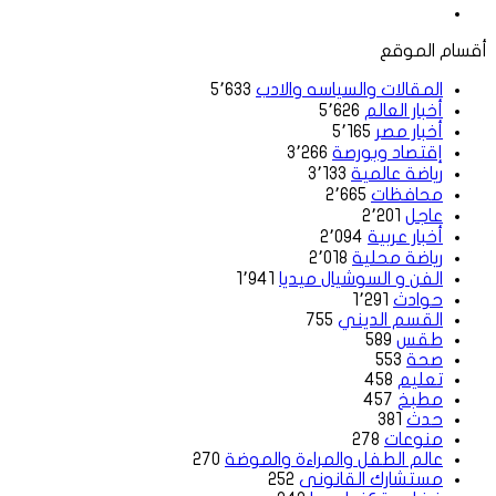
موقع
الويب
أقسام الموقع
المقالات والسياسه والادب
5٬633
أخبار العالم
5٬626
أخبار مصر
5٬165
إقتصاد وبورصة
3٬266
رياضة عالمية
3٬133
محافظات
2٬665
عاجل
2٬201
أخبار عربية
2٬094
رياضة محلية
2٬018
الفن و السوشيال ميديا
1٬941
حوادث
1٬291
القسم الديني
755
طقس
589
صحة
553
تعليم
458
مطبخ
457
حدث
381
منوعات
278
عالم الطفل والمراءة والموضة
270
مستشارك القانونى
252