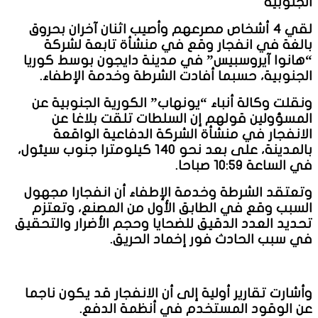
الجنوبية
لقي 4 أشخاص مصرعهم وأصيب اثنان آخران بحروق
بالغة في انفجار وقع في منشأة تابعة لشركة
“هانوا آيروسبيس” في مدينة دايجون بوسط كوريا
الجنوبية، حسبما أفادت الشرطة وخدمة الإطفاء.
ونقلت وكالة أنباء “يونهاب” الكورية الجنوبية عن
المسؤولين قولهم إن السلطات تلقت بلاغا عن
الانفجار في منشأة الشركة الدفاعية الواقعة
بالمدينة، على بعد نحو 140 كيلومترا جنوب سيئول،
في الساعة 10:59 صباحا.
وتعتقد الشرطة وخدمة الإطفاء أن انفجارا مجهول
السبب وقع في الطابق الأول من المصنع، وتعتزم
تحديد العدد الدقيق للضحايا وحجم الأضرار والتحقيق
في سبب الحادث فور إخماد الحريق.
وأشارت تقارير أولية إلى أن الانفجار قد يكون ناجما
عن الوقود المستخدم في أنظمة الدفع.