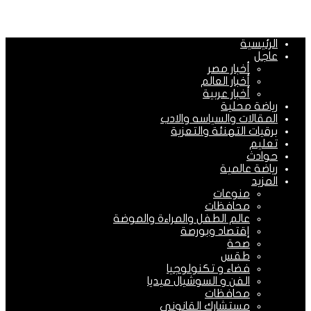
الرئيسية
عاجل
أخبار مصر
أخبار العالم
أخبار عربية
رياضة محلية
المقالات والسياسه والادب
برقيات التهنئة والتعزية
تعليم
حوادث
رياضة عالمية
المزيد
منوعات
محافظات
عالم الطفل والمراءة والموضة
إقتصاد وبورصة
صحة
طقس
فضاء و تكنولوجيا
الفن و السوشيال ميديا
محافظات
مستشارك القانونى