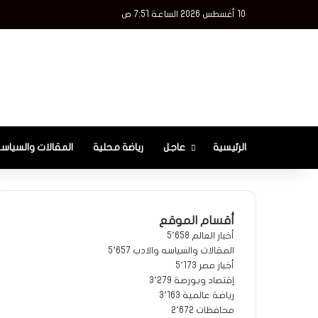
10 أغسطس 2026 الساعة 7:51 ص
الرئيسية
عاجل
رياضة محلية
المقالات والسياسه
أقسام الموقع
أخبار العالم
5٬658
المقالات والسياسه والادب
5٬657
أخبار مصر
5٬173
إقتصاد وبورصة
3٬279
رياضة عالمية
3٬163
محافظات
2٬672