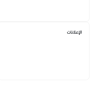
فيسبوك
‫X
لينكدإن
الإعلانات