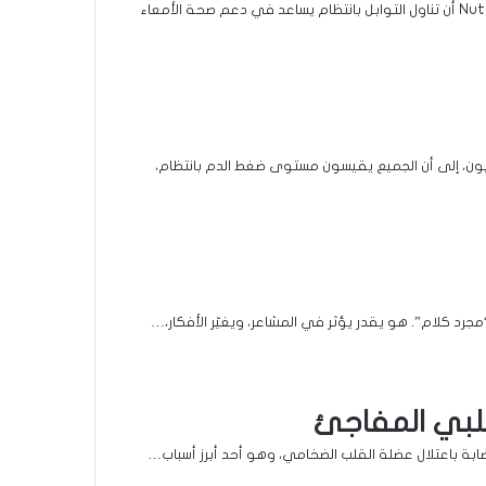
كتب وجدي نعمان أظهرت دراسة حديثة نشرتها مجلة Nutrition Reviews أن تناول التوابل بانتظام يساعد في دعم صحة الأمعاء
ون، إلى أن الجميع يقيسون مستوى ضغط الدم بانتظام،
مجرد كلام”. هو يقدر يؤثر في المشاعر، ويغيّر الأفكار،…
قلبي المفاجئ
ة باعتلال عضلة القلب الضخامي، وهو أحد أبرز أسباب…