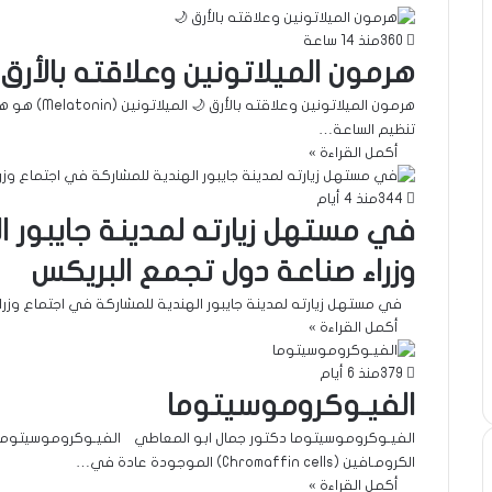
360
منذ 14 ساعة
هرمون الميلاتونين وعلاقته بالأرق 
هرمون الميلات
تنظيم الساعة…
أكمل القراءة »
344
منذ 4 أيام
في مستهل زيارته لمدينة جايبور 
وزراء صناعة دول تجمع البريكس
في مستهل زيارته لمدينة جايبور الهندية للمشاركة في اجتماع وزرا
أكمل القراءة »
379
منذ 6 أيام
الفيـوكروموسيتوما
الكرومـافين (Chromaffin cells) الموجودة عادة في…
أكمل القراءة »