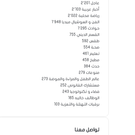
عاجل
2٬201
أخبار عربية
2٬103
رياضة محلية
2٬022
الفن و السوشيال ميديا
1٬948
حوادث
1٬295
القسم الديني
755
طقس
592
صحة
554
تعليم
461
مطبخ
458
حدث
384
منوعات
279
عالم الطفل والمراءة والموضة
273
مستشارك القانونى
252
فضاء و تكنولوجيا
243
الوظائف خاليه
165
برقيات التهنئة والتعزية
103
تواصل معنا