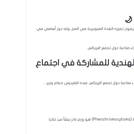
🌙
ونين وعلاقته بالأرق 🌙 الميلاتونين (Melatonin) هو هرمون تفرزه الغدة الصنوبرية في المخ، وله دور أساسي في
الهندية للمشاركة في اجتماع
ء صناعة دول تجمع البريكس عبده الشربيني حمام وزير…
الفيـوكروموسيتوما دكتور جمال ابو المعاطي الفيـوكروموسيتوما (Pheochromocytoma) هو ورم نادر ينشأ من خلايا