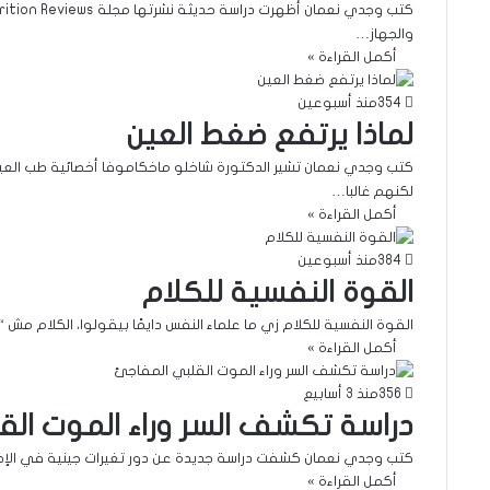
والجهاز…
أكمل القراءة »
354
منذ أسبوعين
لماذا يرتفع ضغط العين
كتب وجدي نعمان تشير الدكتورة شاخلو ماخكاموفا أخصائية طب العي
لكنهم غالبا…
أكمل القراءة »
384
منذ أسبوعين
القوة النفسية للكلام
القوة النفسية للكلام زي ما علماء النفس دايمًا بيقولوا، الكلام مش “
أكمل القراءة »
356
منذ 3 أسابيع
دراسة تكشف السر وراء الموت ال
كتب وجدي نعمان كشفت دراسة جديدة عن دور تغيرات جينية في الإصاب
أكمل القراءة »