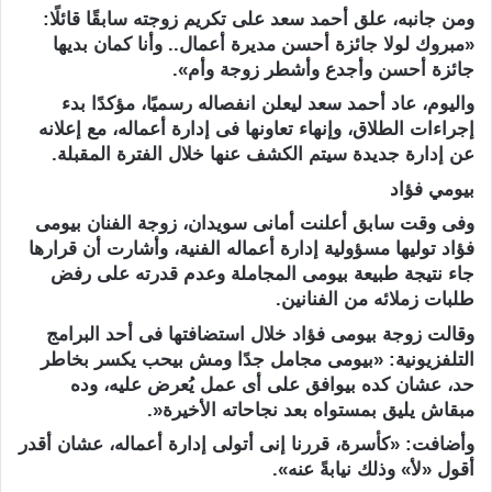
ومن جانبه، علق أحمد سعد على تكريم زوجته سابقًا قائلًا:
«مبروك لولا جائزة أحسن مديرة أعمال.. وأنا كمان بديها
جائزة أحسن وأجدع وأشطر زوجة وأم».
واليوم، عاد أحمد سعد ليعلن انفصاله رسميًا، مؤكدًا بدء
إجراءات الطلاق، وإنهاء تعاونها فى إدارة أعماله، مع إعلانه
عن إدارة جديدة سيتم الكشف عنها خلال الفترة المقبلة.
بيومي فؤاد
وفى وقت سابق أعلنت أمانى سويدان، زوجة الفنان بيومى
فؤاد توليها مسؤولية إدارة أعماله الفنية، وأشارت أن قرارها
جاء نتيجة طبيعة بيومى المجاملة وعدم قدرته على رفض
طلبات زملائه من الفنانين.
وقالت زوجة بيومى فؤاد خلال استضافتها فى أحد البرامج
التلفزيونية: «بيومى مجامل جدًا ومش بيحب يكسر بخاطر
حد، عشان كده بيوافق على أى عمل يُعرض عليه، وده
مبقاش يليق بمستواه بعد نجاحاته الأخيرة«.
وأضافت: «كأسرة، قررنا إنى أتولى إدارة أعماله، عشان أقدر
أقول «لأ» وذلك نيابةً عنه».