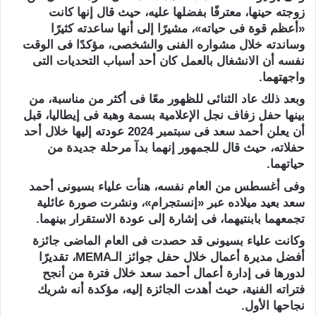
زوجته حينها، معترفًا بفضلها عليه، حيث قال إنها كانت
«أعظم قوة فى حياته»، مشيرًا إلى أنها ساعدته كثيرًا
وساندته خلال مشواره الفنى والشخصى، مؤكدًا فى الوقت
نفسه أن الانشغال بالعمل كان أحد أسباب التحديات التى
واجهتهما.
وبعد ذلك عاد الثنائى للظهور معًا فى أكثر من مناسبة، من
بينها حفل زفاف نجل الإعلامية بسمة وهبة فى إيطاليا، قبل
أن يعلن أحمد سعد فى سبتمبر 2024 عودته إليها خلال أحد
حفلاته، حيث قال للجمهور إنهما بدآ مرحلة جديدة من
حياتهما.
وفى أغسطس من العام نفسه، هنأت علياء بسيونى أحمد
سعد بعيد ميلاده عبر «إنستجرام»، ونشرت صورة عائلية
تجمعهما بابنتيهما، فى إشارة إلى عودة الاستقرار بينهما.
وكانت علياء بسيونى قد حصدت فى العام الماضى جائزة
أفضل مديرة أعمال خلال حفل جوائز الـMEMA، تقديرًا
لدورها فى إدارة أعمال أحمد سعد خلال فترة من أنجح
فتراته الفنية، حيث أهدت الجائزة إليه، مؤكدة أنه شريك
نجاحها الأول.