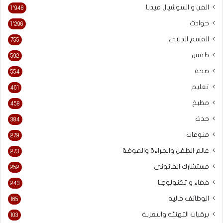
الفن و السوشيال ميديا
1٬948
حوادث
1٬296
القسم الديني
755
طقس
592
صحة
554
تعليم
461
مطبخ
458
حدث
384
منوعات
279
عالم الطفل والمراءة والموضة
273
مستشارك القانونى
252
فضاء و تكنولوجيا
243
الوظائف خاليه
165
برقيات التهنئة والتعزية
103