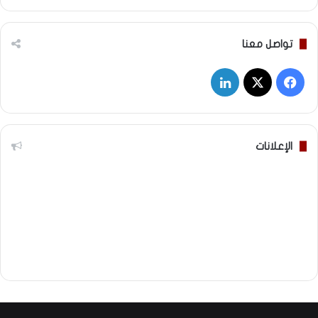
تواصل معنا
‫X
فيسبوك
لينكدإن
الإعلانات