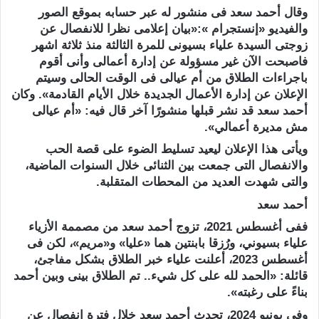
وقال أحمد سعد فى منشور له عبر حسابه بموقع الصور
والفيديو «إنستجرام »:«بيان إعلامى نظرا للانفصال عن
زوجتى السيدة علياء بسيونى للمرة الثالثة منذ ثلاثة اشهر
فاصبحت الآن غير مسؤولة عن إدارة أعمالى وأنى أقوم
باجراءات الطلاق من أم عيالى فى الوقت الحالى وسيتم
الإعلان عن إدارة الأعمال الجديدة خلال الأيام القادمة». وكان
أحمد سعد قد نشر قبلها منشورًا آخر قال فيه: «أم عيالى
مش مديرة أعمالي».
ويأتى هذا الإعلان ليعيد تسليط الضوء على قصة الحب
والانفصال التى جمعت بين الثنائى خلال السنوات الماضية،
والتى شهدت العديد من المحطات المتقلبة.
أحمد سعد
ففى أغسطس 2021، تزوج أحمد سعد من مصممة الأزياء
علياء بسيوني، ورُزقا بابنتين هما «عليا» و«مريم»، لكن فى
أغسطس 2023، أعلنت علياء خبر الطلاق بشكل مفاجئ،
قائلة: «الحمد لله على كل شيء.. تم الطلاق بينى وبين أحمد
بناءً على رغبته».
وفى يونيو 2024، تحدث أحمد سعد خلال فترة انفصال عن