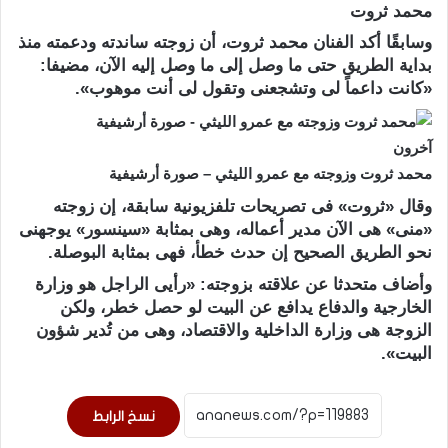
محمد ثروت
وسابقًا أكد الفنان محمد ثروت، أن زوجته ساندته ودعمته منذ
بداية الطريق حتى ما وصل إلى ما وصل إليه الآن، مضيفا:
«كانت داعماً لى وتشجعنى وتقول لى أنت موهوب».
آخرون
محمد ثروت وزوجته مع عمرو الليثي – صورة أرشيفية
وقال «ثروت» فى تصريحات تلفزيونية سابقة، إن زوجته
«منى» هى الآن مدير أعماله، وهى بمثابة «سينسور» يوجهنى
نحو الطريق الصحيح إن حدث خطأ، فهى بمثابة البوصلة.
وأضاف متحدثا عن علاقته بزوجته: «رأيى الراجل هو وزارة
الخارجية والدفاع يدافع عن البيت لو حصل خطر، ولكن
الزوجة هى وزارة الداخلية والاقتصاد، وهى من تُدير شؤون
البيت».
نسخ الرابط