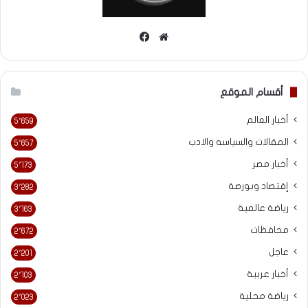
موقع
فيسبوك
الويب
أقسام الموقع
أخبار العالم
5٬659
المقالات والسياسه والادب
5٬657
أخبار مصر
5٬173
إقتصاد وبورصة
3٬282
رياضة عالمية
3٬163
محافظات
2٬672
عاجل
2٬201
أخبار عربية
2٬103
رياضة محلية
2٬023