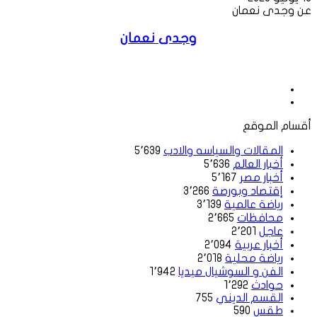
عن وجدى نعمان
وجدى نعمان
موقع
الويب
فيسبوك
أقسام الموقع
المقالات والسياسه والادب
5٬639
أخبار العالم
5٬636
أخبار مصر
5٬167
إقتصاد وبورصة
3٬266
رياضة عالمية
3٬139
محافظات
2٬665
عاجل
2٬201
أخبار عربية
2٬094
رياضة محلية
2٬018
الفن و السوشيال ميديا
1٬942
حوادث
1٬292
القسم الديني
755
طقس
590