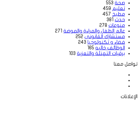
صحة
553
تعليم
459
مطبخ
457
حدث
381
منوعات
278
عالم الطفل والمراءة والموضة
271
مستشارك القانونى
252
فضاء و تكنولوجيا
243
الوظائف خاليه
165
برقيات التهنئة والتعزية
103
تواصل معنا
فيسبوك
‫X
لينكدإن
الإعلانات