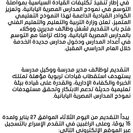
في إطار تنفيذ تكليفات القيادة السياسية بمواصلة
التوسع في نموذج المدارس المصرية اليابانية، وتعزيز
الكوادر القيادية الداعمة لهذا النموذج التعليمي
المتميز، تعلن وزارة التربية والتعليم والتعليم الفني
فتح باب التقديم لشغل وظائف مديرين ووكلاء
بالمدارس المصرية اليابانية، وذلك تزامنًا مع التوسع
في أعداد المدارس ودخول مدارس جديدة الخدمة
خلال العام الدراسي المقبل.
التقديم لوظائف مدير مدرسة ووكيل مدرسة
يستهدف استقطاب قيادات تربوية مؤهلة تمتلك
الخبرة والكفاءة الإدارية، والقدرة على قيادة بيئة
تعليمية حديثة تدعم الابتكار وتحقق مستهدفات
نموذج المدارس المصرية اليابانية.
يبدأ التقديم من اليوم الثلاثاء الموافق 27 يناير ولمدة
15 يومًا، وعلى الراغبين في التقدم الإسراع بالتسجيل
عبر الموقع الإلكتروني التالي: