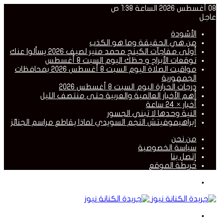
08 أغسطس 2026 الساعة 1:38 ص
عاجل
الأسّودة
من هي الحقيقة وما هو الكذب
أولى مفاجآت الكينج محمد منير لصيف 2026 يسألوا عنك
توقعات الأبراج و حظك اليوم السبت 8 أغسطس
مواقيت الصلاة اليوم السبت 8 أغسطس 2026 بمحافظات
الجمهورية
درجات الحرارة اليوم السبت 8 أغسطس 2026
أهم الأخبار العالمية والعربية حتى منتصف الليل
أخبار × 24 ساعة
النية وحدها لا تبني الجسور
إبراهيموفيتش النجم السويدي لماذا يقاطع مراسم الجنائز
من نحن
سياسة الخصوصية
إتصل بنا
خريطة الموقع
القائمة
بحث