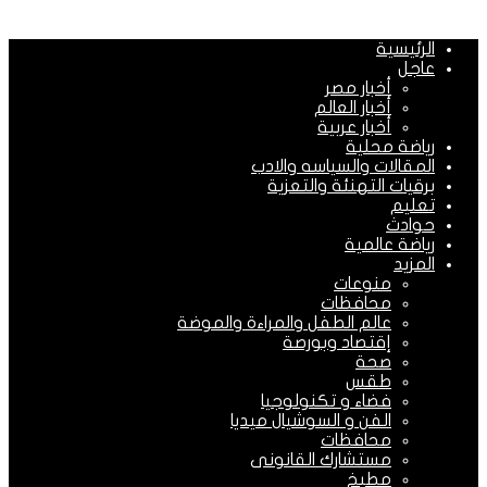
الرئيسية
عاجل
أخبار مصر
أخبار العالم
أخبار عربية
رياضة محلية
المقالات والسياسه والادب
برقيات التهنئة والتعزية
تعليم
حوادث
رياضة عالمية
المزيد
منوعات
محافظات
عالم الطفل والمراءة والموضة
إقتصاد وبورصة
صحة
طقس
فضاء و تكنولوجيا
الفن و السوشيال ميديا
محافظات
مستشارك القانونى
مطبخ