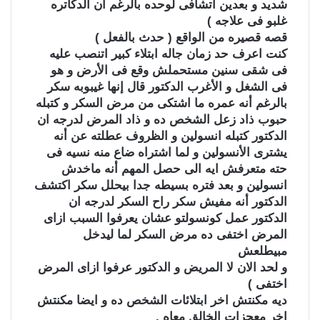
شديد و بعدين اتشافى لوحده بالرغم أن الدكاتره
غلبو فى علاجه )
قصه قصيره من الواقع ( حدث بالفعل )
كنت اعرف حد زمان جاله ابتلاء كبير اتنصب عليه
فى شقى سنين مستحملش وقع فى الأرض و هو
فى الشغل و الأغرب الدكتور قال إنها غيبوبه سكر
بالرغم أنه عمره ما اشتكى من مرض السكر و كتبله
حبوب ذاد زعل الشخص ده و ذاد المرض لدرجه ان
الدكتور كتبله انسولين و الظروف عطلته عن أنه
يشترى الأنسولين و لما اشتراه ضاع منه نسيه فى
حته متعرفش ايه الى حصل المهم أنه ماخدش
انسولين و بعد فتره بسيطه جدا بيحلل سكر اكتشف
الدكتور أنه مفيش سكر راح السكر لدرجه ان
الدكتور عمل كونسولتو عشان يعرفوا السبب ازاى
المرض اختفى ده مرض السكر لما ليدخل
مبيطلعش
و لحد الان لا المريض و الدكتور عرفوا ازاى المرض
اختفى )
ديه مكنتش اخر ابتلائات الشخص ده و ايضا مكنتش
اخر معجزات الخالق معاه .