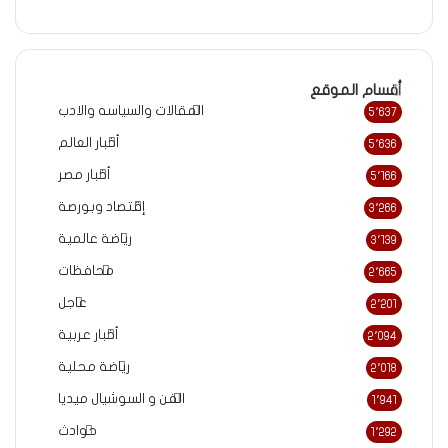
أقسام الموقع
المقالات والسياسه والادب
5٬637
أخبار العالم
5٬636
أخبار مصر
5٬166
إقتصاد وبورصة
3٬266
رياضة عالمية
3٬139
محافظات
2٬665
عاجل
2٬201
أخبار عربية
2٬094
رياضة محلية
2٬018
الفن و السوشيال ميديا
1٬941
حوادث
1٬292