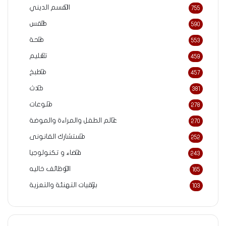
القسم الديني
755
طقس
590
صحة
553
تعليم
459
مطبخ
457
حدث
381
منوعات
278
عالم الطفل والمراءة والموضة
270
مستشارك القانونى
252
فضاء و تكنولوجيا
243
الوظائف خاليه
165
برقيات التهنئة والتعزية
103