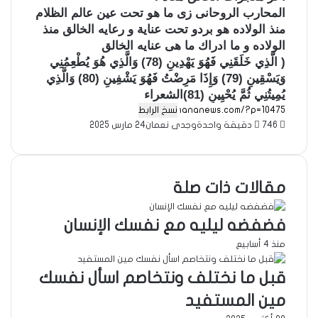
المحارب الروحانى زى ما هو تحت عين عالم الظلام
منذ الولاده هو بردو تحت عناية و رعايه الخالق منذ
الولاده و ما ادراك ما هى عنايه الخالق
( الَّذِي خَلَقَنِي فَهُوَ يَهْدِينِ (78) وَالَّذِي هُوَ يُطْعِمُنِي
وَيَسْقِينِ (79) وَإِذَا مَرِضْتُ فَهُوَ يَشْفِينِ (80) وَالَّذِي
يُمِيتُنِي ثُمَّ يُحْيِينِ (81)الشعراء
نسخ الرابط
746
دقيقة واحدة
وجدى نعمان
24 مارس 2025
مقالات ذات صلة
فضفضه ليليه مع نفسك الإنسان
منذ 4 أسابيع
قبل ما نختلف ونتخاصم اسأل نفسك
مين المستفيد