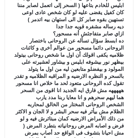
ابليس للخادم بتاعها ( السحر إلى اتعمل لصابر مننا
كان كفيل يقضى عليه لو كان شخص عادى اوعى
تستهين بقوه صابر كل الى استهان بيه اتدمر )
ديه رساله مشفره قويه جدا جدا
ازاي صابر متفاجئش أنه مسحور؟
ده ابسط سؤال تسأله عن الروحانى باختصار
الروحانى دائما مسحور من عوالم أخرى و كائنات
ظلاميه يكفى اقولك أن اول ما شخص روحانى بيتولد
بيظهر نور بيشوفه ابليس و بيشاور لعشيرته على
المولود و بيفضلو متابعين ليه من اول ما يتولد
بالسحر و النظره الارضيه و المراقبه الظلاميه و تقدر
تقول كده الروحانى متعود لحد ما خلاص انا مسحور
هههههه مش فارق ايه الجديد انا اقوى من السحر
هما ليهم سحرهم و انا معايا ربنا مدد يارب
الشخص الروحانى المختار من الخالق لمحاربه
الظلام مش بيأثر فيه سحر البشر و لا الجان و الاكثر
من ذلك الأمراض الارضيه كمان مبتاثرش فيه و لو
فرض و اصابه المرض روحانياته بتطرد المرض (
مش احيانا بتشوف فى الواقع حد أصاب بمرض