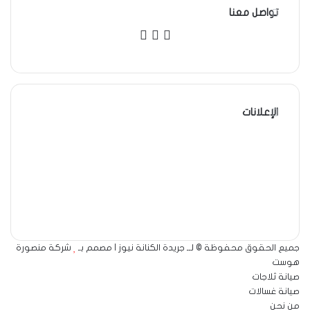
تواصل معنا
‫X
فيسبوك
لينكدإن
الإعلانات
جميع الحقوق محفوظة © لــ جريدة الكنانة نيوز | مصمم بـ
شركة منصورة
هوست
صيانة ثلاجات
صيانة غسالات
من نحن