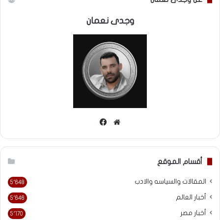
وجدى نعمان
موقع
فيسبوك
الويب
أقسام الموقع
المقالات والسياسه والادب
5٬648
أخبار العالم
5٬646
أخبار مصر
5٬170