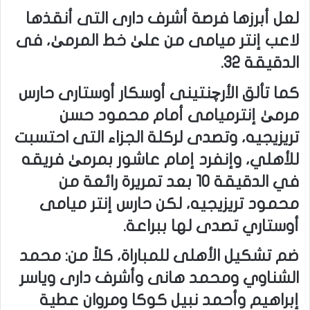
لعل أبرزها فرصة أشرف دارى التى أنقذها
لاعب إنتر ميامى من علىٰ خط المرمىٰ، فى
الدقيقة 32.
كما تألق الأرچنتينى أوسكار أوستارى حارس
مرمىٰ إنترميامى أمام محمود حسن
تريزيجيه، وتصدى لركلة الجزاء التى احتسبت
للأهلي، وإنفرد إمام عاشور بمرمىٰ فريقه
في الدقيقة 10 بعد تمريرة رائعة من
محمود تريزيجيه، لكن حارس إنتر ميامى
أوستاري تصدى لها ببراعة.
ضم تشكيل الأهلى للمباراة، كلاً من: محمد
الشناوي ومحمد هانى وأشرف دارى وياسر
إبراهيم وأحمد نبيل كوكا ومروان عطية