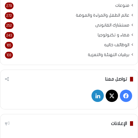
منوعات
279
عالم الطفل والمراءة والموضة
272
مستشارك القانونى
252
فضاء و تكنولوجيا
243
الوظائف خاليه
165
برقيات التهنئة والتعزية
103
تواصل معنا
‫X
فيسبوك
لينكدإن
الإعلانات