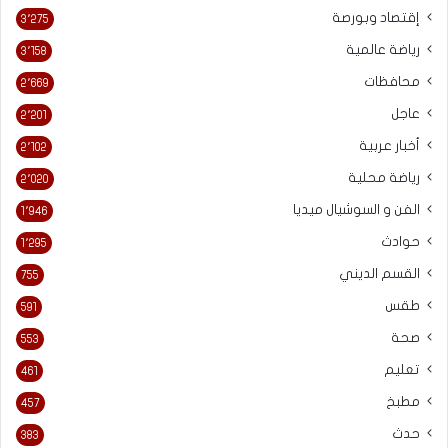
إقتصاد وبورصة
3٬275
رياضة عالمية
3٬158
محافظات
2٬669
عاجل
2٬201
أخبار عربية
2٬102
رياضة محلية
2٬020
الفن و السوشيال ميديا
1٬946
حوادث
1٬295
القسم الديني
755
طقس
591
صحة
553
تعليم
461
مطبخ
457
حدث
383