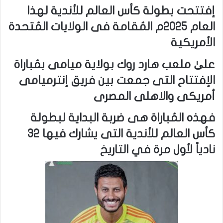
إفتتحت بطولة كأس العالم للأندية لهذا
العام ٢٠٢٥م المُقامة فى الولايات المُتحدة
الأمريكية
علىٰ ملعب هارد روك بولاية ميامى بمُباراة
الإفتتاح التى جمعت بين فريق إنترميامى
أمريكى والاهلى المصرى
فهذه المُباراة هى ضربة البداية لبطولة
كأس العالم للأندية التى يشارك فيها 32
نادياً لأول مرة في التاريخ