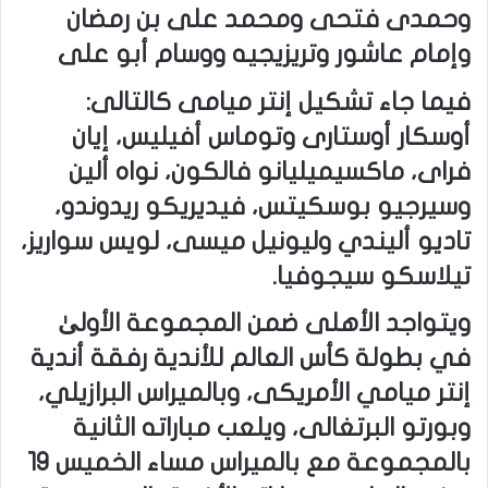
وحمدى فتحى ومحمد على بن رمضان
وإمام عاشور وتريزيجيه ووسام أبو على
فيما جاء تشكيل إنتر ميامى كالتالى:
أوسكار أوستارى وتوماس أفيليس، إيان
فراى، ماكسيميليانو فالكون، نواه ألين
وسيرجيو بوسكيتس، فيديريكو ريدوندو،
تاديو أليندي وليونيل ميسى، لويس سواريز،
تيلاسكو سيجوفيا.
ويتواجد الأهلى ضمن المجموعة الأولىٰ
في بطولة كأس العالم للأندية رفقة أندية
إنتر ميامي الأمريكى، وبالميراس البرازيلي،
وبورتو البرتغالى، ويلعب مباراته الثانية
بالمجموعة مع بالميراس مساء الخميس 19